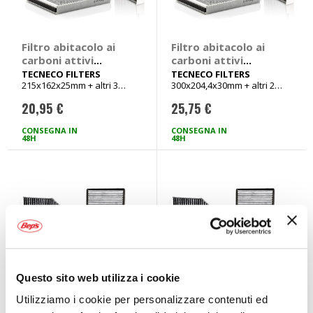
Filtro abitacolo ai
Filtro abitacolo ai
carboni attivi
carboni attivi
Carbon Air -
Carbon Air -
TECNECO FILTERS
TECNECO FILTERS
215x162x25mm + altri 3
300x204,4x30mm + altri 2
TECNECO FILTERS
TECNECO FILTERS
veicoli
veicoli
Fiat Doblo, Idea,
Audi A4, A6, Allroad,
20,95 €
25,75 €
Punto, Lancia Musa,
Seat Exeo
Ypsilon
CONSEGNA IN
CONSEGNA IN
48H
48H
Questo sito web utilizza i cookie
Utilizziamo i cookie per personalizzare contenuti ed