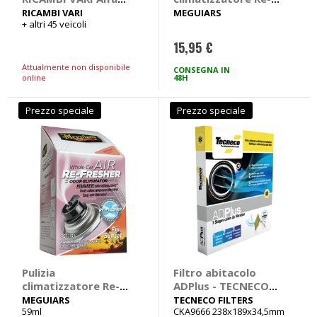
Romeo, Audi, Bmw,
Fresher - Black
RICAMBI VARI
MEGUIARS
+ altri 45 veicoli
Chevrolet, Chrysler,
Chrome Scent -
Citroen, Dacia,
MEGUIARS
15,95 €
Daewoo, Daihatsu,
Dodge
Attualmente non disponibile
CONSEGNA IN
online
48H
Prezzo speciale
Prezzo speciale
Pulizia
Filtro abitacolo
climatizzatore Re-
ADPlus - TECNECO
Fresher Fiji Suns -
FILTERS Ford Fiesta,
MEGUIARS
TECNECO FILTERS
59ml
CKA9666 238x189x34,5mm
MEGUIARS
Fusion