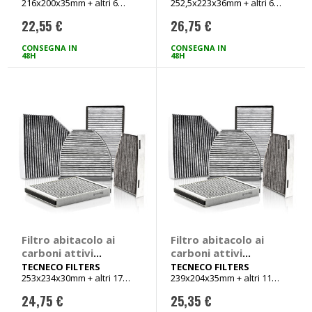
216x200x35mm + altri 6
252,5x223x36mm + altri 6
TECNECO FILTERS
TECNECO FILTERS
veicoli
veicoli
Dacia Duster,
Audi A1, Seat Ibiza
22,55 €
26,75 €
Logan, Sandero,
V, Ibiza VI, Toledo,
Nissan Juke, Micra,
Skoda Fabia,
CONSEGNA IN
CONSEGNA IN
Renault Capture,
48H
Roomster,
48H
Clio IV, Clio V
Volkswagen Polo V,
Polo VI
Filtro abitacolo ai
Filtro abitacolo ai
carboni attivi
carboni attivi
Carbon Air -
Carbon Air -
TECNECO FILTERS
TECNECO FILTERS
253x234x30mm + altri 17
239x204x35mm + altri 11
TECNECO FILTERS
TECNECO FILTERS
veicoli
veicoli
Audi A3, Q2, Q3, TT,
Chevrolet Aveo,
24,75 €
25,35 €
Seat Ateca, Leon,
Cruze, Malibu,