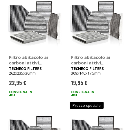
Filtro abitacolo ai
Filtro abitacolo ai
carboni attivi
carboni attivi
Carbon Air -
Carbon Air -
TECNECO FILTERS
TECNECO FILTERS
262x235x30mm
309x140x17,5mm
TECNECO FILTERS
TECNECO FILTERS
Opel Astra, Zafira
Fiat Barchetta,
22,95 €
19,95 €
Punto, Lancia Y
CONSEGNA IN
CONSEGNA IN
48H
48H
Prezzo speciale