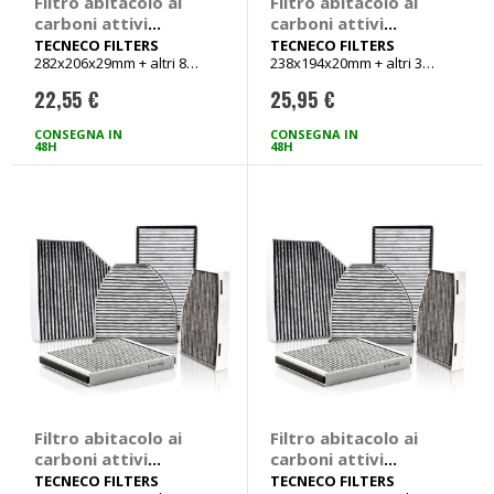
Filtro abitacolo ai
Filtro abitacolo ai
carboni attivi
carboni attivi
Carbon Air -
Carbon Air -
TECNECO FILTERS
TECNECO FILTERS
282x206x29mm + altri 8
238x194x20mm + altri 3
TECNECO FILTERS
TECNECO FILTERS
veicoli
veicoli
Audi A3, TT, Seat
Hyundai Ioniq,
22,55 €
25,95 €
Ibiza, Leon, Toledo,
Tucson, ix 35, Kia
Volkswagen Bora,
Niro, Sportage
CONSEGNA IN
CONSEGNA IN
Golf IV, Lupo, New
48H
48H
Beetle, Polo III
Filtro abitacolo ai
Filtro abitacolo ai
carboni attivi
carboni attivi
Carbon Air -
Carbon Air -
TECNECO FILTERS
TECNECO FILTERS