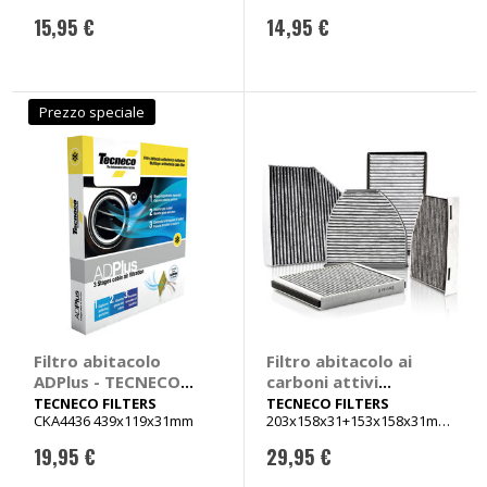
15,95 €
14,95 €
Prezzo speciale
Filtro abitacolo
Filtro abitacolo ai
ADPlus - TECNECO
carboni attivi
FILTERS Mini
Carbon Air -
TECNECO FILTERS
TECNECO FILTERS
CKA4436 439x119x31mm
203x158x31+153x158x31mm
Cooper, One
TECNECO FILTERS
+ altri 2 veicoli
Citroen C3, DS3,
19,95 €
29,95 €
Peugeot 207, 208