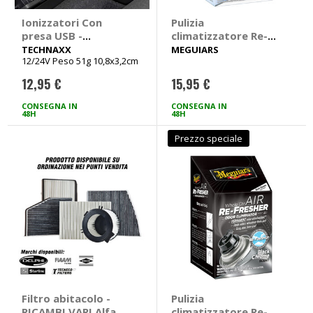
Ionizzatori Con
Pulizia
presa USB -
climatizzatore Re-
TECHNAXX
Fresher Sweet
TECHNAXX
MEGUIARS
12/24V Peso 51g 10,8x3,2cm
Summer Breeze -
MEGUIARS
12,95 €
15,95 €
CONSEGNA IN
CONSEGNA IN
48H
48H
Prezzo speciale
Filtro abitacolo -
Pulizia
RICAMBI VARI Alfa
climatizzatore Re-