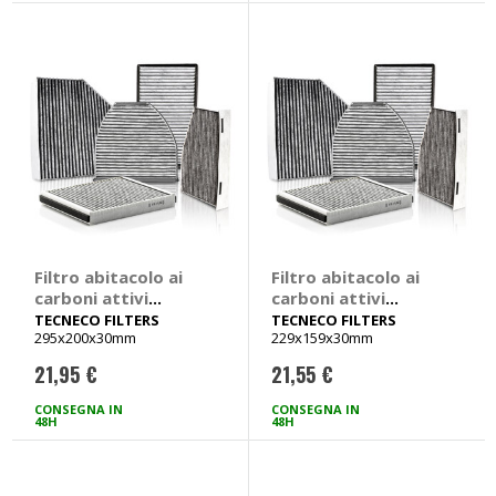
Filtro abitacolo ai
Filtro abitacolo ai
carboni attivi
carboni attivi
Carbon Air -
Carbon Air -
TECNECO FILTERS
TECNECO FILTERS
295x200x30mm
229x159x30mm
TECNECO FILTERS
TECNECO FILTERS
Opel Astra, Zafira
Renault Clio,
21,95 €
21,55 €
Kangoo, Megane
CONSEGNA IN
CONSEGNA IN
48H
48H