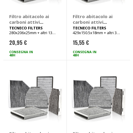
Filtro abitacolo ai
Filtro abitacolo ai
carboni attivi
carboni attivi
Carbon Air -
Carbon Air -
TECNECO FILTERS
TECNECO FILTERS
280x206x25mm + altri 13
429x150.5x18mm + altri 3
TECNECO FILTERS
TECNECO FILTERS
veicoli
veicoli
Audi A3, TT, Seat
Opel Astra, Calibra,
20,95 €
15,55 €
Arosa, Cordoba,
Combo, Corsa,
Ibiza, Inca, Skoda
Tigra
CONSEGNA IN
CONSEGNA IN
Octavia, Superb,
48H
48H
Volkswagen Caddy,
Corrado