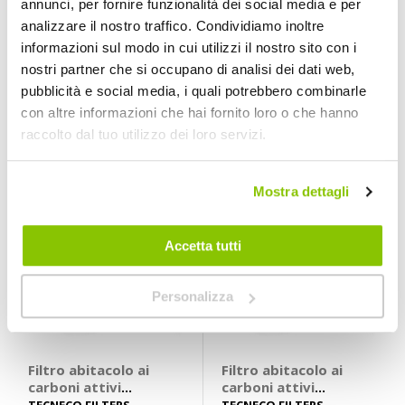
annunci, per fornire funzionalità dei social media e per
Filtro abitacolo ai
Filtro abitacolo ai
analizzare il nostro traffico. Condividiamo inoltre
carboni attivi
carboni attivi
Carbon Air -
Carbon Air -
TECNECO FILTERS
TECNECO FILTERS
informazioni sul modo in cui utilizzi il nostro sito con i
175x138x30mm + altri 2
251x215x32mm + altri 5
TECNECO FILTERS
TECNECO FILTERS
nostri partner che si occupano di analisi dei dati web,
veicoli
veicoli
Alfa Romeo 147,
Audi A1, A2,
19,55 €
24,35 €
pubblicità e social media, i quali potrebbero combinarle
156, Cross Wagon,
Mercedes G Class,
con altre informazioni che hai fornito loro o che hanno
GT
Seat Cordoba, Ibiza,
CONSEGNA IN
CONSEGNA IN
48H
Skoda Fabia,
48H
raccolto dal tuo utilizzo dei loro servizi.
Roomster
Mostra dettagli
Accetta tutti
Personalizza
Filtro abitacolo ai
Filtro abitacolo ai
carboni attivi
carboni attivi
Carbon Air -
Carbon Air -
TECNECO FILTERS
TECNECO FILTERS