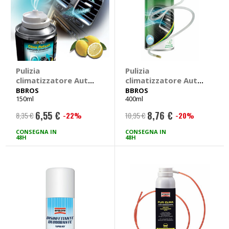
Pulizia
Pulizia
climatizzatore Auto
climatizzatore Auto
- BBROS
- BBROS
BBROS
BBROS
150ml
400ml
6,55 €
8,76 €
-22%
-20%
8,35 €
10,95 €
Prezzo
Prezzo
speciale
speciale
CONSEGNA IN
CONSEGNA IN
48H
48H