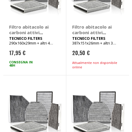
Filtro abitacolo ai
Filtro abitacolo ai
carboni attivi
carboni attivi
Carbon Air -
Carbon Air -
TECNECO FILTERS
TECNECO FILTERS
290x160x29mm + altri 4
387x151x26mm + altri 3
TECNECO FILTERS
TECNECO FILTERS
veicoli
veicoli
Alfa Romeo 156,
Audi 80, A4, Cabrio,
17,95 €
20,50 €
Fiat Brava, Bravo,
Coupe, Volkswagen
Marea, Iveco Daily,
Passat
CONSEGNA IN
Attualmente non disponibile
Lancia Lybra
48H
online