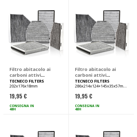
Verso, Yaris
Qubo, Opel Adam,
Combo
Filtro abitacolo ai
Filtro abitacolo ai
carboni attivi
carboni attivi
Carbon Air -
Carbon Air -
TECNECO FILTERS
TECNECO FILTERS
202x176x18mm
286x214x124+145x35x57mm
TECNECO FILTERS
TECNECO FILTERS
+ altri 17 veicoli
Fiat 500, Panda,
Audi A3, TT, Seat
19,95 €
19,95 €
Ford Ka
Alhambra, Altea,
Leon, Toledo, Skoda
CONSEGNA IN
CONSEGNA IN
48H
Octavia, Superb,
48H
Yeti, Volkswagen
Bora