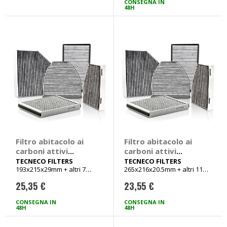
CONSEGNA IN
48H
Filtro abitacolo ai
Filtro abitacolo ai
carboni attivi
carboni attivi
Carbon Air -
Carbon Air -
TECNECO FILTERS
TECNECO FILTERS
193x215x29mm + altri 7
265x216x20.5mm + altri 11
TECNECO FILTERS
TECNECO FILTERS
veicoli
veicoli
Subaru Legacy,
Alfa Romeo Mito,
25,35 €
23,55 €
Outback, Toyota
Citroen Nemo, Fiat
Auris, Avensis,
Doblo, Fiorino,
CONSEGNA IN
CONSEGNA IN
Corolla, Rav-4,
48H
Grande Punto,
48H
Urban Cruiser,
Punto Evo, Punto III,