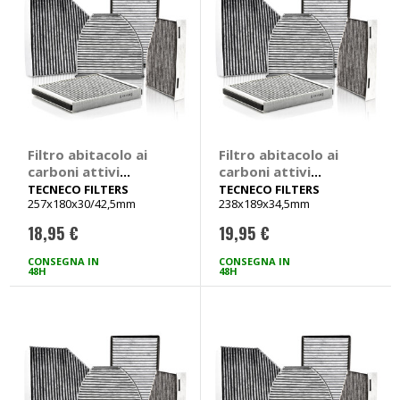
Filtro abitacolo ai
Filtro abitacolo ai
carboni attivi
carboni attivi
Carbon Air -
Carbon Air -
TECNECO FILTERS
TECNECO FILTERS
257x180x30/42,5mm
238x189x34,5mm
TECNECO FILTERS
TECNECO FILTERS
Renault Megane
Ford Fiesta, Fusion
18,95 €
19,95 €
CONSEGNA IN
CONSEGNA IN
48H
48H