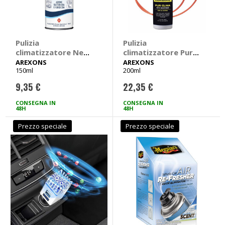
Pulizia
Pulizia
climatizzatore Neo
climatizzatore Puri
Biocid - AREXONS
clima - AREXONS
AREXONS
AREXONS
150ml
200ml
9,35 €
22,35 €
CONSEGNA IN
CONSEGNA IN
48H
48H
Prezzo speciale
Prezzo speciale