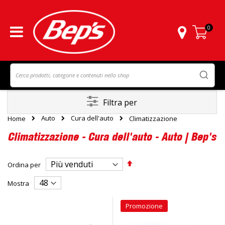
0
Carrello
Filtra per
Auto
Cura dell'auto
Home
Climatizzazione
Climatizzazione - Cura dell'auto - Auto | Bep's
Imposta
Ordina per
la
direzione
Mostra
decrescente
Promozione