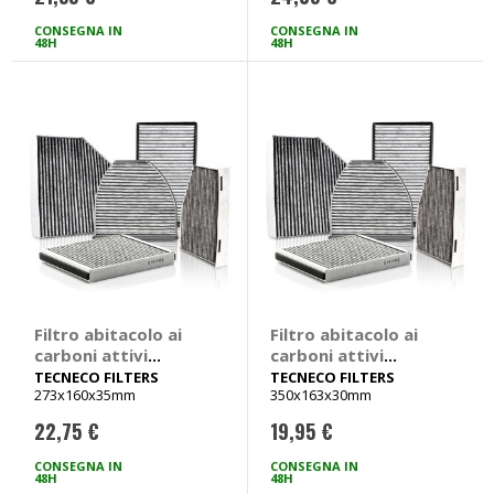
Punto
206 Tutte
CONSEGNA IN
CONSEGNA IN
48H
48H
Filtro abitacolo ai
Filtro abitacolo ai
carboni attivi
carboni attivi
Carbon Air Fiat
Carbon Air -
TECNECO FILTERS
TECNECO FILTERS
273x160x35mm
350x163x30mm
Multipla - TECNECO
TECNECO FILTERS
FILTERS Fiat
Ford Focus,
22,75 €
19,95 €
Multipla tutte
Tourneo, Transit
CONSEGNA IN
CONSEGNA IN
48H
48H