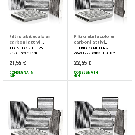
Filtro abitacolo ai
Filtro abitacolo ai
carboni attivi
carboni attivi
Carbon Air -
Carbon Air -
TECNECO FILTERS
TECNECO FILTERS
232x178x20mm
284x177x36mm + altri 5
TECNECO FILTERS
TECNECO FILTERS
veicoli
Fiat Bravo, Stilo,
Citroen C2, C3, C4,
21,55 €
22,55 €
Lancia Delta
DS4, Peugeot 1007,
307, 308
CONSEGNA IN
CONSEGNA IN
48H
48H