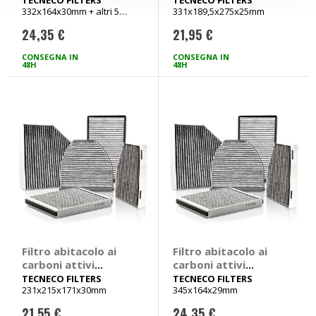
332x164x30mm + altri 5
331x189,5x275x25mm
TECNECO FILTERS
TECNECO FILTERS
veicoli
Fiat Croma, Opel
Mercedes CLK
24,35 €
21,95 €
Combo, Corsa,
Signum, Tigra,
CONSEGNA IN
CONSEGNA IN
Vectra, Saab 9.3
48H
48H
Filtro abitacolo ai
Filtro abitacolo ai
carboni attivi
carboni attivi
Carbon Air -
Carbon Air Peugeot
TECNECO FILTERS
TECNECO FILTERS
231x215x171x30mm
345x164x29mm
TECNECO FILTERS
206 - TECNECO
Fiat Doblo, Idea,
FILTERS Peugeot
21,55 €
24,35 €