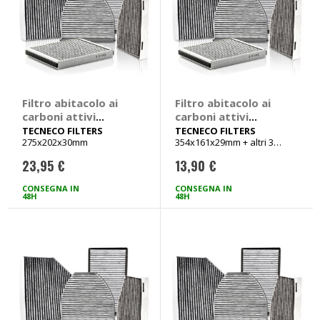
Filtro abitacolo ai
Filtro abitacolo ai
carboni attivi
carboni attivi
Carbon Air Bmw
Carbon Air -
TECNECO FILTERS
TECNECO FILTERS
275x202x30mm
354x161x29mm + altri 3
Serie 5 E39 -
TECNECO FILTERS
veicoli
TECNECO FILTERS
Ford Courier, Fiesta,
23,95 €
13,90 €
Bmw Serie 5 E39
Ka, Puma, Mazda
Tutte
121
CONSEGNA IN
CONSEGNA IN
48H
48H