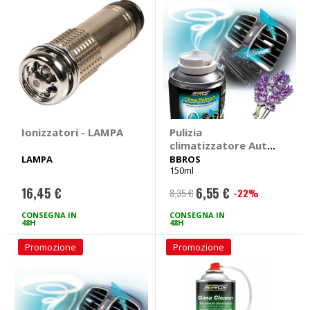
Ionizzatori - LAMPA
Pulizia
climatizzatore Auto
- BBROS
LAMPA
BBROS
150ml
16,45 €
6,55 €
-22%
8,35 €
Prezzo
speciale
CONSEGNA IN
CONSEGNA IN
48H
48H
Promozione
Promozione