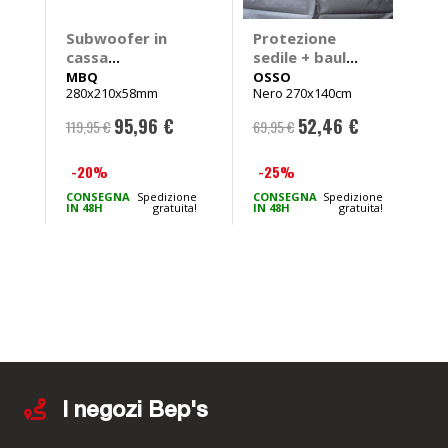
Subwoofer in
Protezione
S
cassa
sedile + baule
c
amplificato
+ paraurti
a
MBQ
OSSO
280x210x58mm
Nero 270x140cm
2
AS-MM-2002 -
Prestige:
S
MBQ
antiscivolo -
95,96 €
52,46 €
119,95 €
69,95 €
1
Prezzo
Prezzo
OSSO
speciale
speciale
-20%
-25%
ne
CONSEGNA
Spedizione
CONSEGNA
Spedizione
C
ta!
IN 48H
gratuita!
IN 48H
gratuita!
I
I negozi Bep's