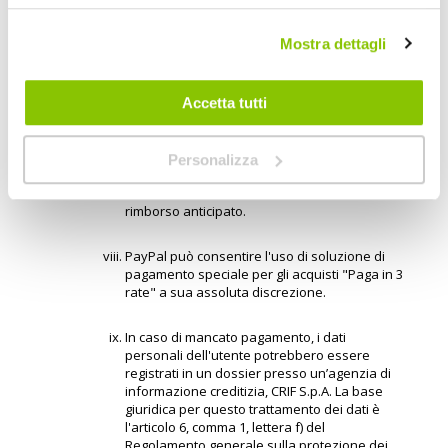
calendario per procedere in tal senso a
partire dalla data di sottoscrizione del
contratto di finanziamento. Nel caso in cui
Mostra dettagli
l'utente decida di recedere, il contratto
cesserà di produrre effetti e l'utente dovrà
rimborsare tutti gli importi ancora in sospeso.
Accetta tutti
L'utente può inoltre effettuare rimborsi
anticipati e rimborsare interamente o
Personalizza
parzialmente l’ammontare dovuto in qualsiasi
momento. Non vi sono oneri relativi al
rimborso anticipato.
PayPal può consentire l'uso di soluzione di
pagamento speciale per gli acquisti "Paga in 3
rate" a sua assoluta discrezione.
In caso di mancato pagamento, i dati
personali dell'utente potrebbero essere
registrati in un dossier presso un’agenzia di
informazione creditizia, CRIF S.p.A. La base
giuridica per questo trattamento dei dati è
l'articolo 6, comma 1, lettera f) del
Regolamento generale sulla protezione dei