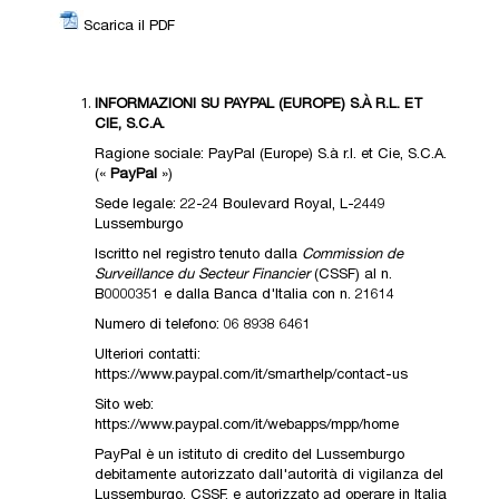
Scarica il PDF
INFORMAZIONI SU PAYPAL (EUROPE) S.À R.L. ET
CIE, S.C.A.
Ragione sociale: PayPal (Europe) S.à r.l. et Cie, S.C.A.
(«
PayPal
»)
Sede legale: 22-24 Boulevard Royal, L-2449
Lussemburgo
Iscritto nel registro tenuto dalla
Commission de
Surveillance du Secteur Financier
(CSSF) al n.
B0000351 e dalla Banca d'Italia con n. 21614
Numero di telefono: 06 8938 6461
Ulteriori contatti:
https://www.paypal.com/it/smarthelp/contact-us
Sito web:
https://www.paypal.com/it/webapps/mpp/home
PayPal è un istituto di credito del Lussemburgo
debitamente autorizzato dall'autorità di vigilanza del
Lussemburgo, CSSF, e autorizzato ad operare in Italia