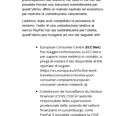
preoccupazioni dell'utente e, nel caso in cui non sia
possibile trovare una soluzione soddisfacente per
quest'ultimo, offrire un metodo neutrale ed economico
per risolvere la contestazione velocemente.
Laddove, dopo aver completato la procedura di
reclamo, l'esito di una contestazione relativa ai
servizi PayPal non sia soddisfacente per l'utente,
quest’ultimo può rivolgersi ad uno dei seguenti enti:
European Consumer Centre (
ECC-Net
).
Per maggiori informazioni su ECC-Net e
per sapere come mettersi in contatto, si
prega di visitare il sito disponibile al link
riportato di seguito
(
https://ec.europa.eu/info/live-work-
traveleu/consumers/resolve-your-
consumer-complaint/european-
consumer-centres-network_it
).
Commission de Surveillance du Secteur
Financier (CSSF). CSSF è l'autorità
responsabile della supervisione
prudenziale delle aziende del settore
finanziario in Lussemburgo, come
PayPal. È possibile contattare la CSSF