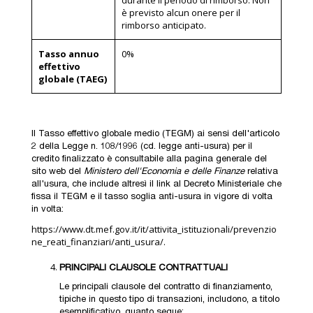
durante il periodo di rimborso. Non
è previsto alcun onere per il
rimborso anticipato.
Tasso annuo
0%
effettivo
globale (TAEG)
Il Tasso effettivo globale medio (TEGM) ai sensi dell'articolo
2 della Legge n. 108/1996 (cd. legge anti-usura) per il
credito finalizzato è consultabile alla pagina generale del
sito web del
Ministero dell'Economia e delle Finanze
relativa
all'usura, che include altresì il link al Decreto Ministeriale che
fissa il TEGM e il tasso soglia anti-usura in vigore di volta
in volta:
https://www.dt.mef.gov.it/it/attivita_istituzionali/prevenzio
ne_reati_finanziari/anti_usura/
.
PRINCIPALI CLAUSOLE CONTRATTUALI
Le principali clausole del contratto di finanziamento,
tipiche in questo tipo di transazioni, includono, a titolo
esemplificativo, quanto segue: