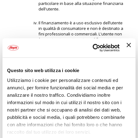
particolare in base alla situazione finanziaria
dell'utente.
Il finanziamento è a uso esclusivo dell’utente
in qualità di consumatore e non è destinato a
fini professionali o commerciali. L'utente non
è autorizzato a sottoscrivere il finanziamento
per acquisti associati alla propria attività
professionale o commerciale.
Sottoscrivendo il contratto di finanziamento,
l'utente richiede espressamente che
Questo sito web utilizza i cookie
l'esecuzione dello stesso inizi subito dopo
Utilizziamo i cookie per personalizzare contenuti ed
l'accettazione da parte dell'utente e non
dopo la scadenza del periodo di recesso di
annunci, per fornire funzionalità dei social media e per
quattordici (14) giorni di calendario, come
analizzare il nostro traffico. Condividiamo inoltre
ulteriormente specificato di seguito.
informazioni sul modo in cui utilizzi il nostro sito con i
nostri partner che si occupano di analisi dei dati web,
L'utente può recedere dal contratto di
finanziamento senza fornire una
pubblicità e social media, i quali potrebbero combinarle
motivazione inviando un messaggio a PayPal
con altre informazioni che hai fornito loro o che hanno
usando i dettagli di contatto forniti nel
raccolto dal tuo utilizzo dei loro servizi.
contratto. L'utente ha quattordici (14) giorni di