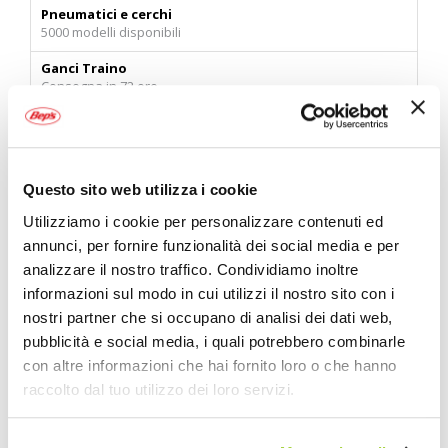
Pneumatici e cerchi
5000 modelli disponibili
Ganci Traino
Consegna in 72 ore
Carta regalo Bep's
Fai un regalo giusto!
Questo sito web utilizza i cookie
Nel negozio di Bep's Cremona troverai tutto il necessario per godere al
Utilizziamo i cookie per personalizzare contenuti ed
meglio la tua auto, moto o bici ai prezzi più competitivi. Al reparto auto
troverai prodotti per la manutenzione base oppure ordinare ricambi
annunci, per fornire funzionalità dei social media e per
specifici disponibili in 72h. Migliorare il comfort dell'auto grazie ad una
analizzare il nostro traffico. Condividiamo inoltre
vastissima scelta di cuscini, organizer, coprisedili e tappetini anche su
informazioni sul modo in cui utilizzi il nostro sito con i
misura. Il reparto conta un ampissimo assortimento di caschi e
abbigliamento moto per ogni tipo di utilizzo. Oltre a questo troverai
nostri partner che si occupano di analisi dei dati web,
tutto il necessario per la manutenzione, pulizia e cura della moto. Per
pubblicità e social media, i quali potrebbero combinarle
la bici torverai caschi, copertoni e camere d'aria, tantissimi strumenti e
con altre informazioni che hai fornito loro o che hanno
materiali per la manutenzione e la pulizia. Inoltre una vasta gamma di
cestini, portapacchi, borse e luci da bici renderanno la tua prossima
raccolto dal tuo utilizzo dei loro servizi.
pedalata molto più pratica e sicura.