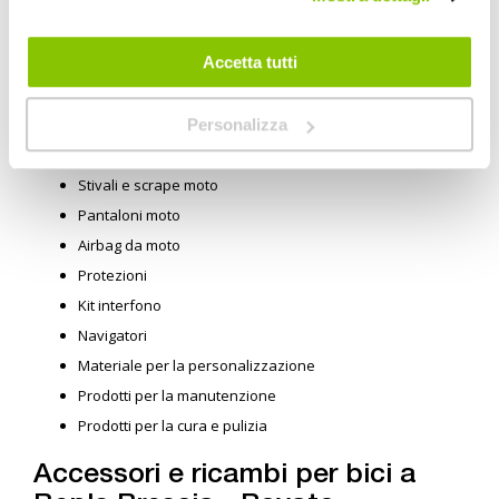
Bep's Brescia - Rovato
Caschi moto per ogni tipo di biker: integrali, modulari, jet,
Accetta tutti
enduro, mx, vintage
Giacche moto per ogni uscita: in pelle, in tessuto, estive,
touring
Personalizza
Guanti moto
Stivali e scrape moto
Pantaloni moto
Airbag da moto
Protezioni
Kit interfono
Navigatori
Materiale per la personalizzazione
Prodotti per la manutenzione
Prodotti per la cura e pulizia
Accessori e ricambi per bici a