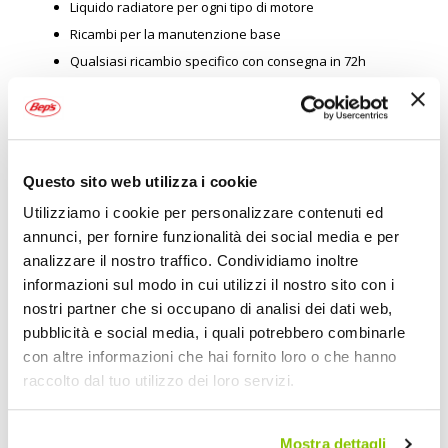
Liquido radiatore per ogni tipo di motore
Ricambi per la manutenzione base
Qualsiasi ricambio specifico con consegna in 72h
Tergicristalli
Lampadine per ogni automobile
Barre portatutto
Portabici
Questo sito web utilizza i cookie
Box portatutto
Utilizziamo i cookie per personalizzare contenuti ed
Catene da neve
annunci, per fornire funzionalità dei social media e per
Vastissima scelta di prodotti per la cura e la pulizia auto
analizzare il nostro traffico. Condividiamo inoltre
Strumenti e prodotti per la manutenzione
informazioni sul modo in cui utilizzi il nostro sito con i
Tende da tetto e materiale per outdoor, camper e van life
nostri partner che si occupano di analisi dei dati web,
Prodotti l'hi-far car
pubblicità e social media, i quali potrebbero combinarle
con altre informazioni che hai fornito loro o che hanno
Prodotti per il comfort in auto
raccolto dal tuo utilizzo dei loro servizi.
Coprisedili e tappetini anche su misura
Accessori e ricambi per moto a
Mostra dettagli