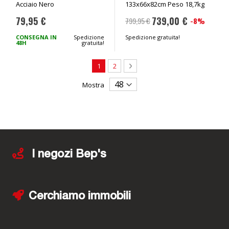
Acciaio Nero
133x66x82cm Peso 18,7kg
Ancoraggio -
PERUZZO
79,95 €
739,00 €
-8%
799,95 €
Prezzo
speciale
CONSEGNA IN
Spedizione
Spedizione gratuita!
48H
gratuita!
Pagina
Attualmente stai leggendo la pagina
Pagina
Pagina
Avanti
1
2
Mostra
I negozi Bep's
Cerchiamo immobili