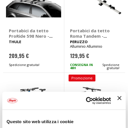
Portabici da tetto
Portabici da tetto
ProRide 598 Nero -
Roma Tandem -
THULE
PERUZZO
THULE
PERUZZO
Alluminio Alluminio
209,95 €
129,95 €
Spedizione gratuita!
CONSEGNA IN
Spedizione
48H
gratuita!
Promozione
Questo sito web utilizza i cookie