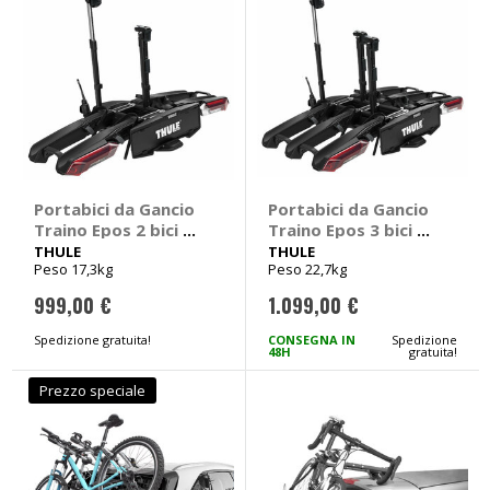
Portabici da Gancio
Portabici da Gancio
Traino Epos 2 bici -
Traino Epos 3 bici -
THULE
THULE
THULE
THULE
Peso 17,3kg
Peso 22,7kg
999,00 €
1.099,00 €
Spedizione gratuita!
CONSEGNA IN
Spedizione
48H
gratuita!
Prezzo speciale