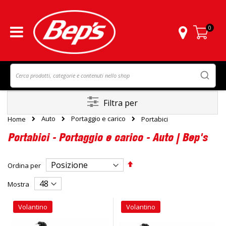
0
Carrello
Filtra per
Auto
Portaggio e carico
Home
Portabici
Portabici - Portaggio e carico - Auto | Bep's
Imposta
Ordina per
la
direzione
Mostra
decrescente
Volantino
Volantino