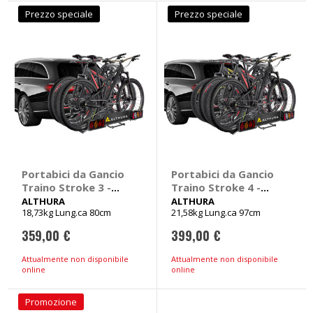
Prezzo speciale
Prezzo speciale
Portabici da Gancio
Portabici da Gancio
Traino Stroke 3 -
Traino Stroke 4 -
ALTHURA
ALTHURA
ALTHURA
ALTHURA
18,73kg Lung.ca 80cm
21,58kg Lung.ca 97cm
359,00 €
399,00 €
Attualmente non disponibile
Attualmente non disponibile
online
online
Promozione