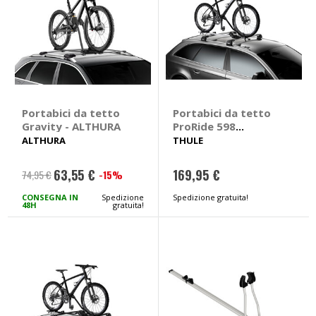
Portabici da tetto
Portabici da tetto
Gravity - ALTHURA
ProRide 598
Alluminio - THULE
ALTHURA
THULE
63,55 €
169,95 €
-15%
74,95 €
Prezzo
speciale
CONSEGNA IN
Spedizione
Spedizione gratuita!
48H
gratuita!