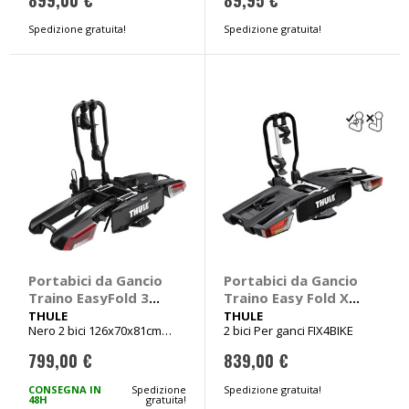
Spedizione gratuita!
Spedizione gratuita!
Portabici da Gancio
Portabici da Gancio
Traino EasyFold 3
Traino Easy Fold XT
9441 - THULE
F 9655 Fix4Bike -
THULE
THULE
Nero 2 bici 126x70x81cm
2 bici Per ganci FIX4BIKE
THULE
Peso 18,2kg
799,00 €
839,00 €
CONSEGNA IN
Spedizione
Spedizione gratuita!
48H
gratuita!