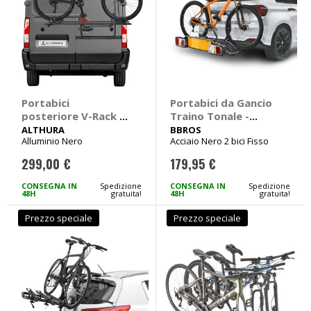
Portabici
Portabici da Gancio
posteriore V-Rack -
Traino Tonale -
ALTHURA Nissan
BBROS
ALTHURA
BBROS
Alluminio Nero
Acciaio Nero 2 bici Fisso
NV400, Opel
Movano, Renault
299,00 €
179,95 €
Master
CONSEGNA IN
Spedizione
CONSEGNA IN
Spedizione
48H
gratuita!
48H
gratuita!
Prezzo speciale
Prezzo speciale