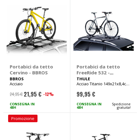
Portabici da tetto
Portabici da tetto
Cervino - BBROS
FreeRide 532 -
THULE
BBROS
THULE
Acciaio
Acciao Titanio 149x21x8,4cm
Peso 3,5kg
21,95 €
99,95 €
-12%
24,95 €
Prezzo
speciale
CONSEGNA IN
CONSEGNA IN
Spedizione
48H
48H
gratuita!
Promozione