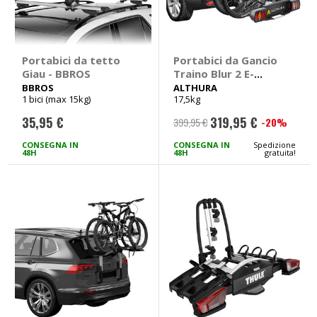
Portabici da tetto
Portabici da Gancio
Giau - BBROS
Traino Blur 2 E-
Bikes - ALTHURA
BBROS
ALTHURA
1 bici (max 15kg)
17,5kg
35,95 €
319,95 €
-20%
399,95 €
Prezzo
speciale
CONSEGNA IN
CONSEGNA IN
Spedizione
48H
48H
gratuita!