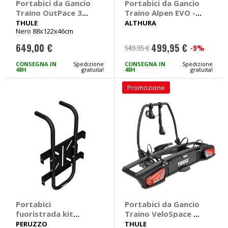
Portabici da Gancio
Portabici da Gancio
Traino OutPace 3
Traino Alpen EVO -
bici - THULE
ALTHURA
THULE
ALTHURA
Nero 88x122x46cm
649,00 €
499,95 €
-9%
549,95 €
Prezzo
speciale
CONSEGNA IN
Spedizione
CONSEGNA IN
Spedizione
48H
gratuita!
48H
gratuita!
Promozione
Portabici
Portabici da Gancio
fuoristrada kit
Traino VeloSpace 3
montaggio Stelvio -
2 bici - THULE
PERUZZO
THULE