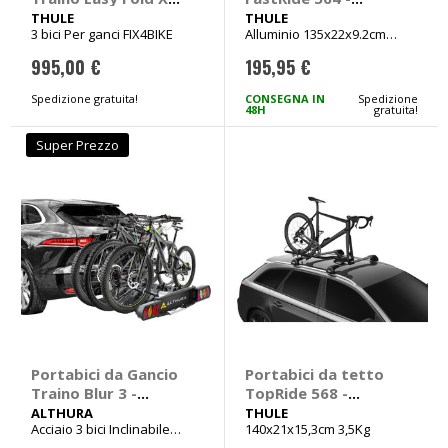
F 9665 Fix4Bike -
THULE
THULE
THULE
3 bici Per ganci FIX4BIKE
Alluminio 135x22x9.2cm
THULE
Peso 3,3kg
995,00 €
195,95 €
Spedizione gratuita!
CONSEGNA IN
Spedizione
48H
gratuita!
Super Prezzo
Portabici da Gancio
Portabici da tetto
Traino Blur 3 -
TopRide 568 -
ALTHURA
THULE
ALTHURA
THULE
Acciaio 3 bici Inclinabile
140x21x15,3cm 3,5Kg
19,6kg