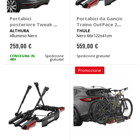
Portabici
Portabici da Gancio
posteriore Tweak 3
Traino OutPace 2
Van Black Edition -
bici - THULE
ALTHURA
THULE
Alluminio Nero
Nero 66x122x41cm
ALTHURA
259,00 €
559,00 €
CONSEGNA IN
Spedizione
Spedizione gratuita!
48H
gratuita!
Promozione