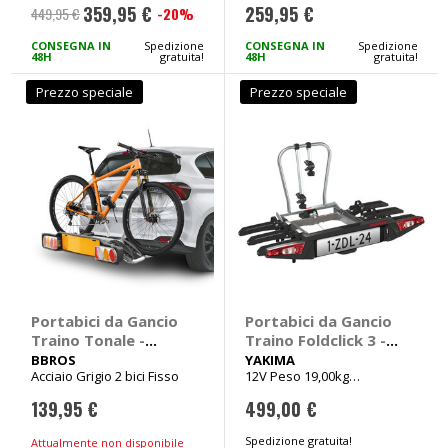
359,95 €
259,95 €
-20%
449,95 €
Prezzo
speciale
CONSEGNA IN
Spedizione
CONSEGNA IN
Spedizione
48H
gratuita!
48H
gratuita!
Prezzo speciale
Prezzo speciale
Portabici da Gancio
Portabici da Gancio
Traino Tonale -
Traino Foldclick 3 -
BBROS
YAKIMA
BBROS
YAKIMA
Acciaio Grigio 2 bici Fisso
12V Peso 19,00kg
L128.5x80xH77.5cm
139,95 €
499,00 €
Spedizione gratuita!
Attualmente non disponibile