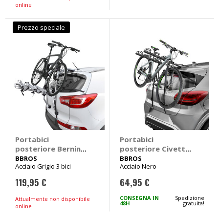
online
Prezzo speciale
Portabici
Portabici
posteriore Bernina -
posteriore Civetta -
BBROS
BBROS
BBROS
BBROS
Acciaio Grigio 3 bici
Acciaio Nero
119,95 €
64,95 €
CONSEGNA IN
Spedizione
Attualmente non disponibile
48H
gratuita!
online