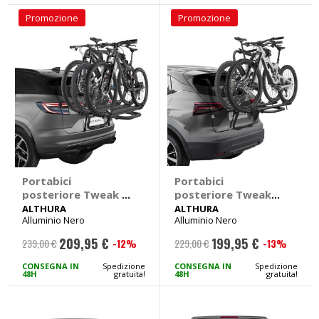
Promozione
Promozione
Portabici
Portabici
posteriore Tweak 3
posteriore Tweak
Black Edition -
E-Bike 2 Black
ALTHURA
ALTHURA
Alluminio Nero
Alluminio Nero
ALTHURA
Edition - ALTHURA
209,95 €
199,95 €
-12%
-13%
239,00 €
229,00 €
Prezzo
Prezzo
speciale
speciale
CONSEGNA IN
Spedizione
CONSEGNA IN
Spedizione
48H
gratuita!
48H
gratuita!