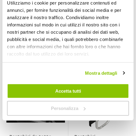
Utilizziamo i cookie per personalizzare contenuti ed
annunci, per fornire funzionalità dei social media e per
Portabici da tetto
Portabici da tetto
analizzare il nostro traffico. Condividiamo inoltre
Stelvio - BBROS
Ultimate eBike -
informazioni sul modo in cui utilizzi il nostro sito con i
ALTHURA
BBROS
ALTHURA
nostri partner che si occupano di analisi dei dati web,
Acciaio
141x36cm 4,7kg
pubblicità e social media, i quali potrebbero combinarle
44,95 €
99,95 €
-9%
109,95 €
Prezzo
con altre informazioni che hai fornito loro o che hanno
speciale
CONSEGNA IN
Spedizione
CONSEGNA IN
Spedizione
raccolto dal tuo utilizzo dei loro servizi.
48H
gratuita!
48H
gratuita!
Prezzo speciale
Mostra dettagli
Accetta tutti
Personalizza