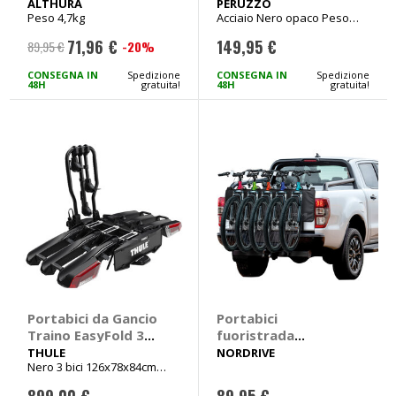
- PERUZZO
ALTHURA
PERUZZO
Peso 4,7kg
Acciaio Nero opaco Peso
10kg 87x121x53cm
71,96 €
149,95 €
-20%
89,95 €
Prezzo
speciale
CONSEGNA IN
Spedizione
CONSEGNA IN
Spedizione
48H
gratuita!
48H
gratuita!
Portabici da Gancio
Portabici
Traino EasyFold 3
fuoristrada
9451 - THULE
Tailgate Pad -
THULE
NORDRIVE
Nero 3 bici 126x78x84cm
NORDRIVE
Peso 22kg
899,00 €
89,95 €