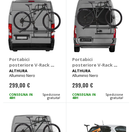
Portabici
Portabici
posteriore V-Rack -
posteriore V-Rack -
ALTHURA Citroen
ALTHURA Mercedes
ALTHURA
ALTHURA
Alluminio Nero
Alluminio Nero
Jumper, Fiat
Sprinter,
Ducato, Peugeot
Volkswagen Crafter
299,00 €
299,00 €
Boxer
CONSEGNA IN
Spedizione
CONSEGNA IN
Spedizione
48H
gratuita!
48H
gratuita!