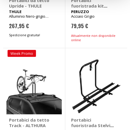
Portabici da tetto
Portabici
Upride - THULE
fuoristrada kit
montaggio Stelvio -
THULE
PERUZZO
Alluminio Nero-grigio
Acciaio Grigio
Ancoraggio -
163x31,5x10,5cm Peso 7,7kg
PERUZZO
267,95 €
79,95 €
Spedizione gratuita!
Attualmente non disponibile
online
Week Promo
Portabici da tetto
Portabici
Track - ALTHURA
fuoristrada Stelvio