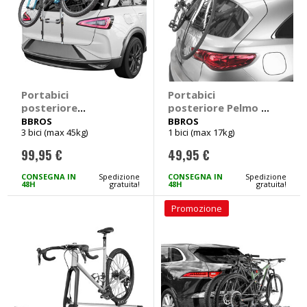
Portabici
Portabici
posteriore
posteriore Pelmo -
Adamello V2 -
BBROS
BBROS
BBROS
3 bici (max 45kg)
1 bici (max 17kg)
BBROS
99,95 €
49,95 €
CONSEGNA IN
Spedizione
CONSEGNA IN
Spedizione
48H
gratuita!
48H
gratuita!
Promozione