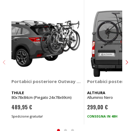
Portabici posteriore Outway Hanging 995 - THULE
Portabici posterio
THULE
ALTHURA
80x78x84cm (Piegato 24x78x69cm)
Alluminio Nero
489,95 €
299,00 €
Spedizione gratuita!
CONSEGNA IN 48H
Spe