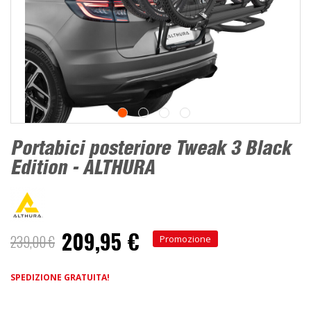
Portabici posteriore Tweak 3 Black
Edition - ALTHURA
209,95 €
Prezzo
239,00 €
Promozione
speciale
SPEDIZIONE GRATUITA!