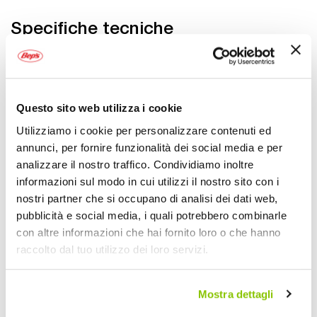
Specifiche tecniche
Maggiori
2113072
Informazioni
8059008016294
Si
Auto
Questo sito web utilizza i cookie
Portabici posteriore
Utilizziamo i cookie per personalizzare contenuti ed
Nero
annunci, per fornire funzionalità dei social media e per
1
analizzare il nostro traffico. Condividiamo inoltre
Promozione
informazioni sul modo in cui utilizzi il nostro sito con i
ALTHURA
nostri partner che si occupano di analisi dei dati web,
Alluminio Nero
pubblicità e social media, i quali potrebbero combinarle
con altre informazioni che hai fornito loro o che hanno
raccolto dal tuo utilizzo dei loro servizi.
I nostri consigli
Mostra dettagli