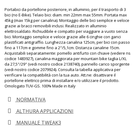
Portabici da portellone posteriore, in alluminio, per il trasporto di 3
bici (no E-Bike). Telaio bici: diam. min 22mm max 55mm. Portata max
45kg (max 15kg per canalina). Montaggio delle bici semplice e veloce
grazie ai bracci removibili inclusi. Realizzato in alluminio
elettrosaldato. Richiudibile e compatto per viaggiare a vuoto senza
bici. Montaggio semplice e veloce grazie alle 6 cinghie con ganci
plastificati antigraffio. Lunghezza canalina 125cm, per bici con passo
fino a 117cm e gomme fino a 2"/5,1cm. Distanza canaline 15cm.
Acquistabili separatamente: pomello antifurto con chiave (vedere ns
codice
1483927
), canalina maggiorata per mountain bike taglia L/XL
da 27,5"/29" (vedi nostro codice
2138740
), pannello carico sporgente
(vedi nostro codice
2079924
). Consulta la tabella applicativa per
verificare la compatibilità con la tua auto. Att.ne: disattivare il
portellone elettrico prima di installare e/o utilizzare il prodotto.
Omologato TUV-GS. 100% Made in Italy
NORMATIVA
ALTHURA APPLICAZIONI
MANUALE TWEAK3