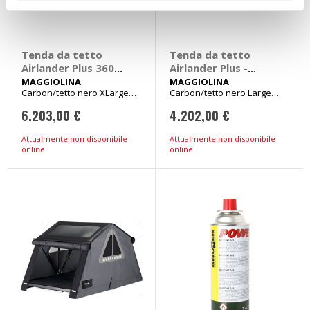
Tenda da tetto
Tenda da tetto
Airlander Plus 360
Airlander Plus -
XLarge -
MAGGIOLINA
MAGGIOLINA
MAGGIOLINA
Carbon/tetto nero XLarge
Carbon/tetto nero Large
MAGGIOLINA
300lt Peso ca 90kg
260lt Peso ca 77kg
6.203,00 €
4.202,00 €
Attualmente non disponibile
Attualmente non disponibile
online
online