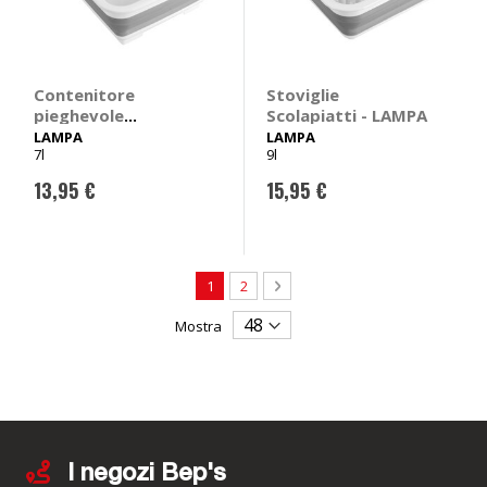
Contenitore
Stoviglie
pieghevole
Scolapiatti - LAMPA
Vaschetta - LAMPA
LAMPA
LAMPA
7l
9l
13,95 €
15,95 €
Pagina
Attualmente stai leggendo la pagina
Pagina
Pagina
Avanti
1
2
Mostra
I negozi Bep's