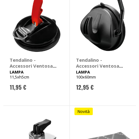
Tendalino -
Tendalino -
Accessori Ventosa
Accessori Ventosa
per ancoraggio con
per ancoraggio con
LAMPA
LAMPA
11,5xh5cm
100x60mm
anello - LAMPA
uncino - LAMPA
11,95 €
12,95 €
Novità