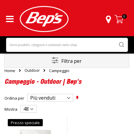
0
Carrello
Filtra per
Outdoor
Home
Campeggio
Campeggio - Outdoor | Bep's
Imposta
Ordina per
la
direzione
Mostra
decrescente
Prezzo speciale