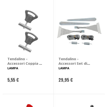
Tendalino -
Tendalino -
Accessori Coppia di
Accessori Set di
fermi per canaline
cinghie anti-
LAMPA
LAMPA
camper - LAMPA
tormenta - LAMPA
5,55 €
29,95 €