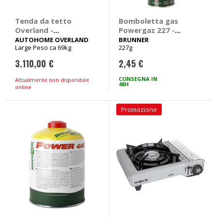
Tenda da tetto
Bomboletta gas
Overland -
Powergaz 227 -
AUTOHOME
BRUNNER
AUTOHOME OVERLAND
BRUNNER
Large Peso ca 69kg
227g
OVERLAND
3.110,00 €
2,45 €
CONSEGNA IN
Attualmente non disponibile
48H
online
Promozione