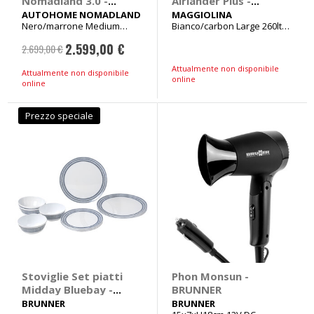
Nomadland 3.0 -
Airlander Plus -
AUTOHOME
MAGGIOLINA
AUTOHOME NOMADLAND
MAGGIOLINA
Nero/marrone Medium
Bianco/carbon Large 260lt
NOMADLAND
Peso 65kg
Peso 79kg
2.599,00 €
2.699,00 €
Prezzo
Attualmente non disponibile
speciale
Attualmente non disponibile
online
online
Prezzo speciale
Stoviglie Set piatti
Phon Monsun -
Midday Bluebay -
BRUNNER
BRUNNER
BRUNNER
BRUNNER