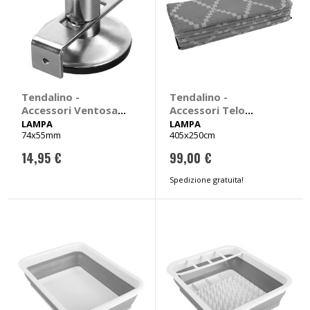
Tendalino -
Tendalino -
Accessori Ventosa
Accessori Telo
per fissaggio pali
multiuso per
LAMPA
LAMPA
74x55mm
405x250cm
tende - LAMPA
veranda e
campeggio - LAMPA
14,95 €
99,00 €
Spedizione gratuita!