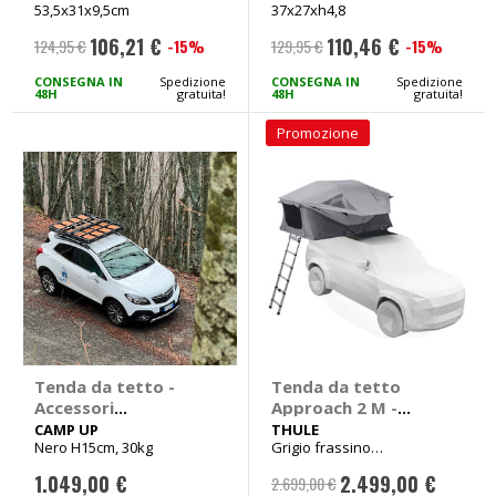
53,5x31x9,5cm
37x27xh4,8
106,21 €
110,46 €
-15%
-15%
124,95 €
129,95 €
Prezzo
Prezzo
speciale
speciale
CONSEGNA IN
Spedizione
CONSEGNA IN
Spedizione
48H
gratuita!
48H
gratuita!
Promozione
Tenda da tetto -
Tenda da tetto
Accessori
Approach 2 M -
Piattaforma
THULE
CAMP UP
THULE
Nero H15cm, 30kg
Grigio frassino
multifunzione
240x143x102cm 58kg
Karma - CAMP UP
1.049,00 €
2.499,00 €
2.699,00 €
Prezzo