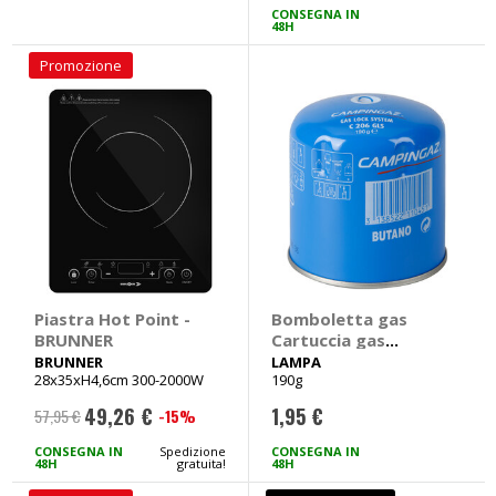
CONSEGNA IN
48H
Promozione
Piastra Hot Point -
Bomboletta gas
BRUNNER
Cartuccia gas
butano - LAMPA
BRUNNER
LAMPA
28x35xH4,6cm 300-2000W
190g
49,26 €
1,95 €
-15%
57,95 €
Prezzo
speciale
CONSEGNA IN
Spedizione
CONSEGNA IN
48H
gratuita!
48H