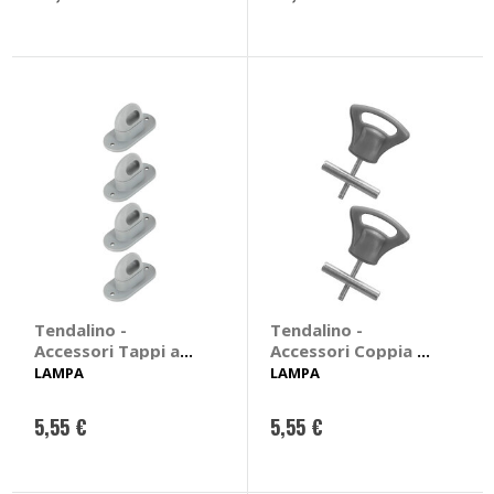
Tendalino -
Tendalino -
Accessori Tappi a
Accessori Coppia di
vite per occhielli
fermi per canaline
LAMPA
LAMPA
ovali - LAMPA
camper - LAMPA
5,55 €
5,55 €