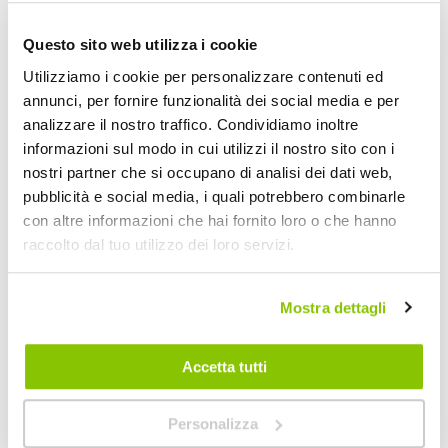
Questo sito web utilizza i cookie
Utilizziamo i cookie per personalizzare contenuti ed
annunci, per fornire funzionalità dei social media e per
Tendalino Belveder
Tendalino Deflector
analizzare il nostro traffico. Condividiamo inoltre
- BRUNNER
BRUNNER
BRUNNER
informazioni sul modo in cui utilizzi il nostro sito con i
360x360cm 2,5kg
nostri partner che si occupano di analisi dei dati web,
77,55 €
pubblicità e social media, i quali potrebbero combinarle
A partire da
89,95 €
con altre informazioni che hai fornito loro o che hanno
CONSEGNA IN
Spedizione
48H
gratuita!
raccolto dal tuo utilizzo dei loro servizi.
Spedizione gratuita!
Mostra dettagli
Accetta tutti
Personalizza