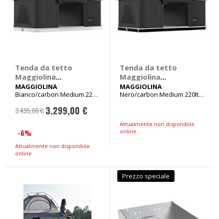
Tenda da tetto
Tenda da tetto
Maggiolina
Maggiolina
Airlander Plus -
Airlander Plus -
MAGGIOLINA
MAGGIOLINA
Bianco/carbon Medium 220lt
Nero/carbon Medium 220lt
MAGGIOLINA
MAGGIOLINA
Peso 72kg
Peso 72kg
3.299,00 €
3.495,00 €
Prezzo
Attualmente non disponibile
speciale
-6%
online
Attualmente non disponibile
online
Prezzo speciale