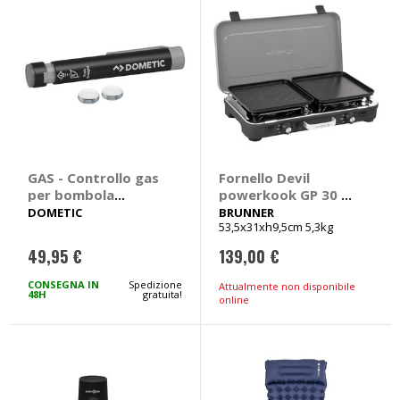
GAS - Controllo gas
Fornello Devil
per bombola
powerkook GP 30 -
GasChecker -
BRUNNER
DOMETIC
BRUNNER
53,5x31xh9,5cm 5,3kg
DOMETIC
49,95 €
139,00 €
CONSEGNA IN
Spedizione
Attualmente non disponibile
48H
gratuita!
online