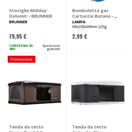
Stoviglie Midday
Bomboletta gas
Dolomit - BRUNNER
Cartuccia Butano -
LAMPA
BRUNNER
LAMPA
69x200x69mm 220g
79,95 €
2,99 €
CONSEGNA IN
Spedizione
48H
gratuita!
Promozione
Tenda da tetto
Tenda da tetto