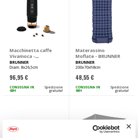
Macchinetta caffe
Materassino
Vivamoca -
Moflate - BRUNNER
BRUNNER
BRUNNER
BRUNNER
Diam. 8x26,5cm
200x70xh8cm
96,95 €
48,55 €
CONSEGNA IN
Spedizione
CONSEGNA IN
Spedizione
48H
gratuita!
48H
gratuita!