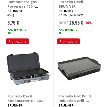
Bomboletta gas
Fornello Devil -
Powergaz 450 -
BRUNNER
BRUNNER
BRUNNER
BRUNNER
450g
37,2x28,6x12,5cm
6,75 €
25,95 €
-16%
30,95 €
Prezzo
speciale
CONSEGNA IN
CONSEGNA IN
48H
48H
Promozione
Promozione
Fornello Devil
Fornello Hot Point
Kookmaster GP 30 -
Induction Grill -
BRUNNER
BRUNNER
BRUNNER
BRUNNER