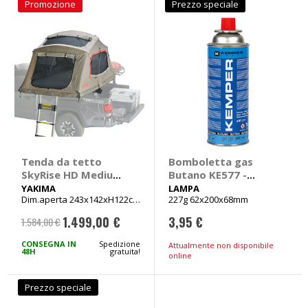
Promozione
Prezzo speciale
Tenda da tetto
Bomboletta gas
SkyRise HD Medium
Butano KE577 -
- YAKIMA
LAMPA
YAKIMA
LAMPA
Dim.aperta 243x142xH122cm
227g 62x200x68mm
Dim.chiusa 122x142xH41cm
1.499,00 €
3,95 €
1.584,00 €
Prezzo
speciale
CONSEGNA IN
Spedizione
Attualmente non disponibile
48H
gratuita!
online
Prezzo speciale