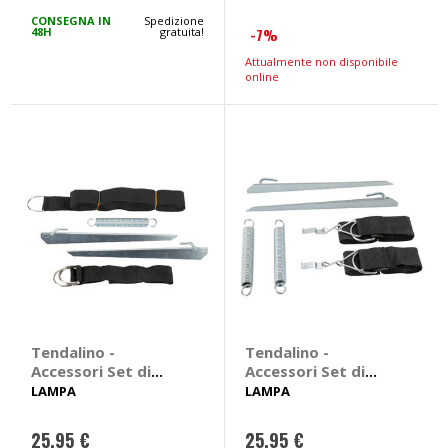
speciale
CONSEGNA IN
Spedizione
48H
gratuita!
-7%
Attualmente non disponibile
online
Tendalino -
Tendalino -
Accessori Set di
Accessori Set di
cinghie universali -
cinghie anti-
LAMPA
LAMPA
LAMPA
tormenta - LAMPA
25,95 €
25,95 €