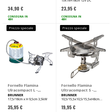
15x7xH18cm 12V DC
34,90 €
23,95 €
CONSEGNA IN
CONSEGNA IN
48H
48H
Prezzo speciale
Prezzo speciale
Fornello Flamina
Fornello Flamina
Ulracompact L -
Ultracompact S -
BRUNNER
BRUNNER
BRUNNER
BRUNNER
17,5/18cm x H 9,5cm 3,5kW
10,5/15,5x10,5/15,5xH8cm
3kW
35,95 €
19,95 €