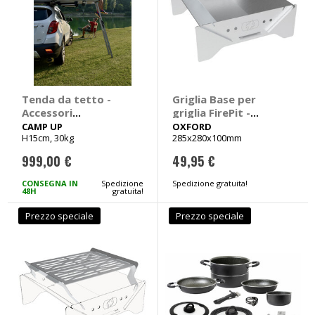
Tenda da tetto -
Griglia Base per
Accessori
griglia FirePit -
Piattaforma
OXFORD
CAMP UP
OXFORD
H15cm, 30kg
285x280x100mm
multifunzione
Karma - CAMP UP
999,00 €
49,95 €
CONSEGNA IN
Spedizione
Spedizione gratuita!
48H
gratuita!
Prezzo speciale
Prezzo speciale