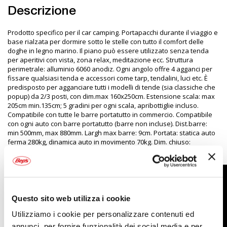
Descrizione
Prodotto specifico per il car camping. Portapacchi durante il viaggio e
base rialzata per dormire sotto le stelle con tutto il comfort delle
doghe in legno marino. Il piano può essere utilizzato senza tenda
per aperitivi con vista, zona relax, meditazione ecc. Struttura
perimetrale: alluminio 6060 anodiz. Ogni angolo offre 4 agganci per
fissare qualsiasi tenda e accessori come tarp, tendalini, luci etc. È
predisposto per agganciare tutti i modelli di tende (sia classiche che
popup) da 2/3 posti, con dim.max 160x250cm. Estensione scala: max
205cm min.135cm; 5 gradini per ogni scala, apribottiglie incluso.
Compatibile con tutte le barre portatutto in commercio. Compatibile
con ogni auto con barre portatutto (barre non incluse). Dist.barre:
min 500mm, max 880mm. Largh max barre: 9cm. Portata: statica auto
ferma 280kg, dinamica auto in movimento 70kg. Dim. chiuso:
125x160cm. Dim. aperto: 250x160cm Peso: 30kg. Altezza chiuso: 15cm.
Questo sito web utilizza i cookie
Utilizziamo i cookie per personalizzare contenuti ed
annunci, per fornire funzionalità dei social media e per