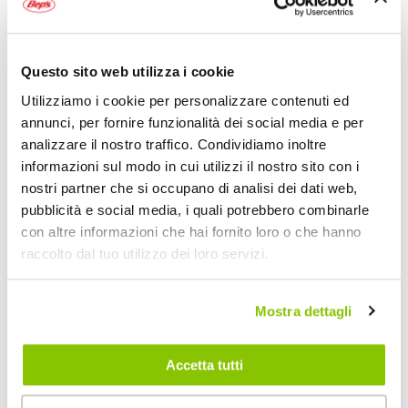
EXTRA SCONTI PER
A partire da
A
O
ISCRITTI E IN NEGOZIO
199,95 €
2
€
619,00 €
679,99 €
Spedizione gratuita!
A
Questo sito web utilizza i cookie
d
Spedizione gratuita!
Utilizziamo i cookie per personalizzare contenuti ed
annunci, per fornire funzionalità dei social media e per
analizzare il nostro traffico. Condividiamo inoltre
informazioni sul modo in cui utilizzi il nostro sito con i
nostri partner che si occupano di analisi dei dati web,
Accessori per caschi moto
pubblicità e social media, i quali potrebbero combinarle
delle migliori marche solo da
con altre informazioni che hai fornito loro o che hanno
Bep's
raccolto dal tuo utilizzo dei loro servizi.
Mostra dettagli
Accetta tutti
Kit interfono
Detergenti e
Sottocasco