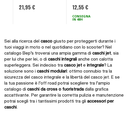
- SENA
21,95 €
12,55 €
3
CONSEGNA
A
IN 48H
d
Sei alla ricerca del
casco
giusto per proteggerti durante i
tuoi viaggi in moto o nel quotidiano con lo scooter? Nel
catalogo Bep’s troverai una ampia gamma di
caschi jet
, sia
per lui che per lei, o di
caschi integrali
anche con calotta
superleggera. Sei indeciso tra
casco jet
e
integrale
? La
soluzione sono i
caschi modulari
: ottimo connubio tra la
sicurezza del casco integrale e la libertà del casco jet. E se
la tua passione è l’off road potrai scegliere tra l’ampio
catalogo di
caschi da cross o fuoristrada
dalla grafica
accattivante. Per garantire la corretta pulizia e manutenzione
potrai scegli tra i tantissimi prodotti tra gli
accessori per
caschi
.