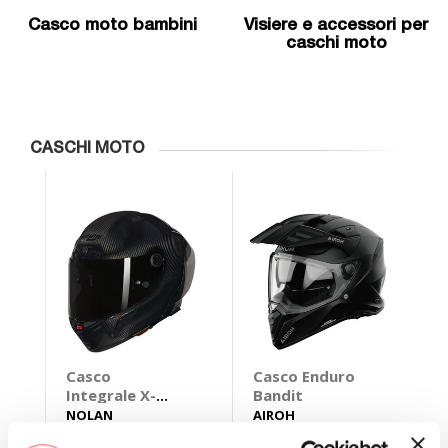
Casco moto bambini
Visiere e accessori per
caschi moto
CASCHI MOTO
Casco
Casco Enduro
C
Integrale X-
Bandit
I
804 RS Ultra
M
NOLAN
AIROH
P
Carbon
Nero opaco
Carbon Puro