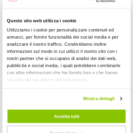
I servizi di installazione riguardano:
Questo sito web utilizza i cookie
Accessori Auto
Utilizziamo i cookie per personalizzare contenuti ed
Bracciolo
annunci, per fornire funzionalità dei social media e per
Copricerchi
analizzare il nostro traffico. Condividiamo inoltre
informazioni sul modo in cui utilizzi il nostro sito con i
Coprisedili
nostri partner che si occupano di analisi dei dati web,
Coprivolante
pubblicità e social media, i quali potrebbero combinarle
Deflettori aria
con altre informazioni che hai fornito loro o che hanno
Griglie Cani
raccolto dal tuo utilizzo dei loro servizi.
Seggiolini auto
Termometro interno/esterno
Mostra dettagli
Trombe musicali
Hi-fi ed Elettronica
Accetta tutti
Autoradio
Antenna da tetto
Personalizza