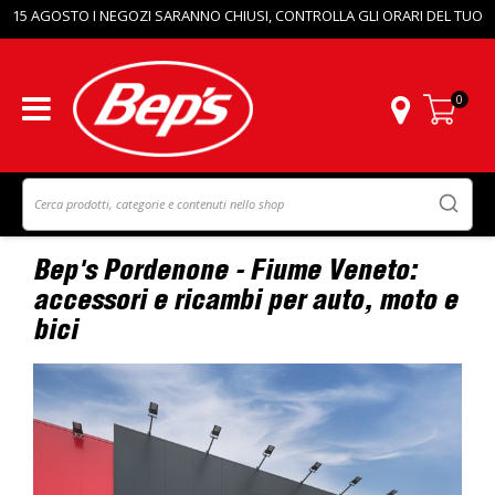
15 AGOSTO I NEGOZI SARANNO CHIUSI, CONTROLLA GLI ORARI DEL TUO
PUNTO VENDITA.
0
Carrello
Home
Negozi - Bep's Pordenone - Fiume Veneto
Bep's Pordenone - Fiume Veneto:
accessori e ricambi per auto, moto e
bici