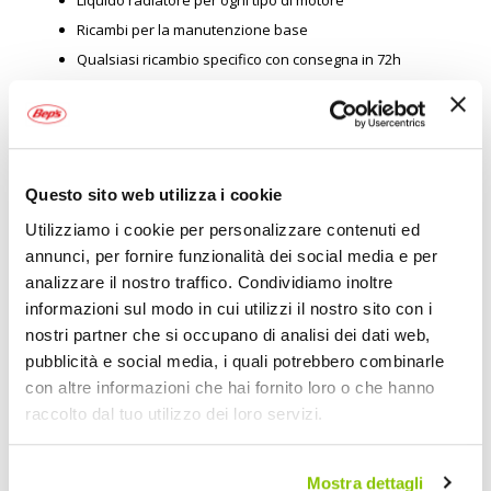
Ricambi per la manutenzione base
Qualsiasi ricambio specifico con consegna in 72h
Tergicristalli
Lampadine per ogni automobile
Barre portatutto
Portabici
Questo sito web utilizza i cookie
Box portatutto
Utilizziamo i cookie per personalizzare contenuti ed
Catene da neve
annunci, per fornire funzionalità dei social media e per
Vastissima scelta di prodotti per la cura e la pulizia auto
analizzare il nostro traffico. Condividiamo inoltre
Strumenti e prodotti per la manutenzione
informazioni sul modo in cui utilizzi il nostro sito con i
Tende da tetto e materiale per outdoor, camper e van life
nostri partner che si occupano di analisi dei dati web,
Prodotti l'hi-far car
pubblicità e social media, i quali potrebbero combinarle
Prodotti per il comfort in auto
con altre informazioni che hai fornito loro o che hanno
Coprisedili e tappetini anche su misura
raccolto dal tuo utilizzo dei loro servizi.
Accessori e ricambi per moto a
Mostra dettagli