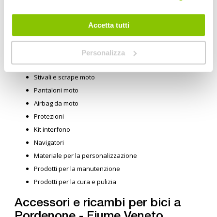
Pordenone - Fiume Veneto
Caschi moto per ogni tipo di biker: integrali, modulari, jet,
Accetta tutti
enduro, mx, vintage
Giacche moto per ogni uscita: in pelle, in tessuto, estive,
touring
Personalizza
Guanti moto
Stivali e scrape moto
Pantaloni moto
Airbag da moto
Protezioni
Kit interfono
Navigatori
Materiale per la personalizzazione
Prodotti per la manutenzione
Prodotti per la cura e pulizia
Accessori e ricambi per bici a
Pordenone - Fiume Veneto