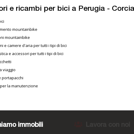
ri e ricambi per bici a Perugia - Corci
ici
amento mountainbike
oni mountainbike
 e camere d'aria per tutti i tipi di bici
ica e accessori per tutti i tipi di bici
cchetti
a viaggio
e portapacchi
i per la manutenzione
iamo immobili
Lavora con noi