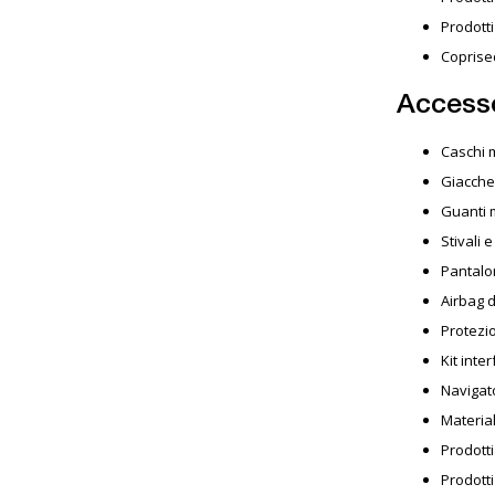
Prodotti
Coprised
Accesso
Caschi m
Giacche 
Guanti 
Stivali 
Pantalo
Airbag 
Protezi
Kit inte
Navigat
Materia
Prodott
Prodotti