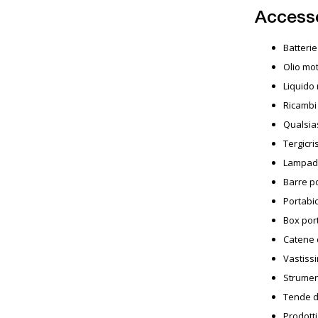
Accesso
Batterie
Olio mo
Liquido 
Ricambi
Qualsias
Tergicris
Lampadi
Barre po
Portabic
Box por
Catene 
Vastissi
Strumen
Tende da
Prodotti 