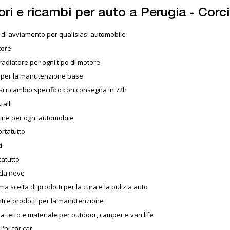
ri e ricambi per auto a Perugia - Corc
 di avviamento per qualisiasi automobile
tore
radiatore per ogni tipo di motore
 per la manutenzione base
i ricambio specifico con consegna in 72h
talli
ne per ogni automobile
rtatutto
i
tatutto
da neve
ma scelta di prodotti per la cura e la pulizia auto
ti e prodotti per la manutenzione
 tetto e materiale per outdoor, camper e van life
l'hi-far car