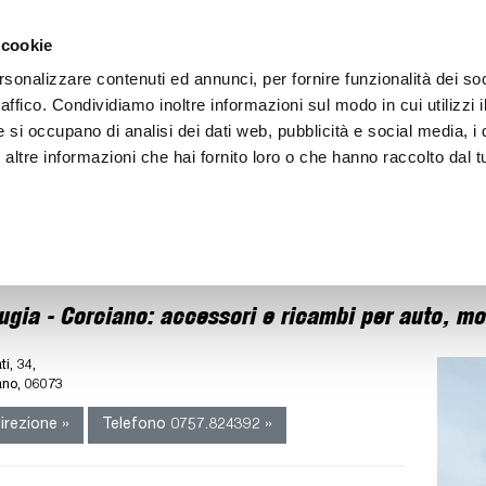
ACCEDI
CREA
 cookie
rsonalizzare contenuti ed annunci, per fornire funzionalità dei so
raffico. Condividiamo inoltre informazioni sul modo in cui utilizzi i
e si occupano di analisi dei dati web, pubblicità e social media, i 
ltre informazioni che hai fornito loro o che hanno raccolto dal tu
BICI
BEP'S GARAGE
ugia - Corciano: accessori e ricambi per auto, mo
ti, 34,
ano, 06073
irezione »
Telefono 0757.824392 »