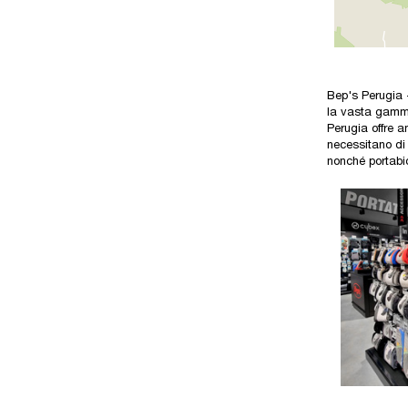
Bep's Perugia -
la vasta gamma 
Perugia offre a
necessitano di 
nonché portabic