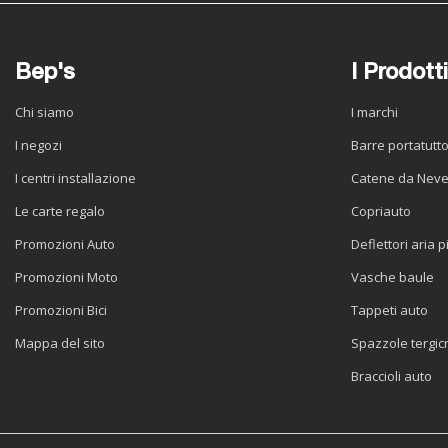
Bep's
I Prodotti
Chi siamo
I marchi
I negozi
Barre portatutt
I centri installazione
Catene da Nev
Le carte regalo
Copriauto
Promozioni Auto
Deflettori aria p
Promozioni Moto
Vasche baule
Promozioni Bici
Tappeti auto
Mappa del sito
Spazzole tergicr
Braccioli auto