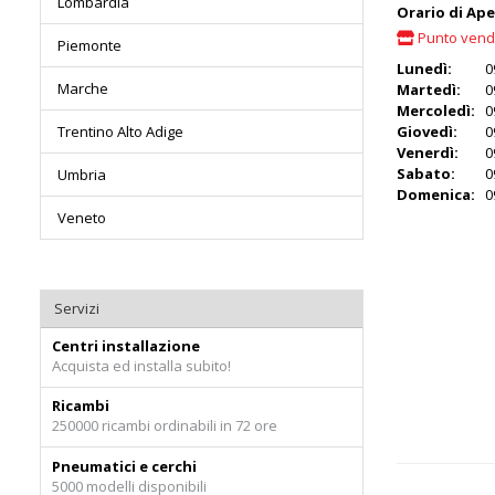
Lombardia
Orario di Ap
Punto vend
Piemonte
Lunedì:
0
Marche
Martedì:
0
Mercoledì:
0
Trentino Alto Adige
Giovedì:
0
Venerdì:
0
Sabato:
0
Umbria
Domenica:
0
Veneto
Servizi
Centri installazione
Acquista ed installa subito!
Ricambi
250000 ricambi ordinabili in 72 ore
Pneumatici e cerchi
5000 modelli disponibili