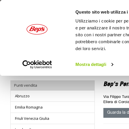
Questo sito web utilizza i
Utilizziamo i cookie per pe
e per analizzare il nostro t
sito con i nostri partner ch
potrebbero combinarle con a
dei loro servizi.
AUTO
MOTO
OUTDOOR
Mostra dettagli
Home
Negozi - Bep's Perugia - Corciano
Bep's Per
Punti vendita
Abruzzo
Via Filippo Tura
Ellera di Corci
Emilia Romagna
Guarda la d
Friuli Venezia Giulia