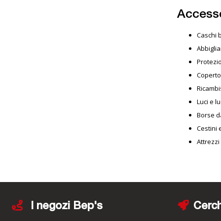
Accesso
Caschi b
Abbigli
Protezi
Copertoni
Ricambist
Luci e lu
Borse d
Cestini 
Attrezz
I negozi Bep's
Cerch