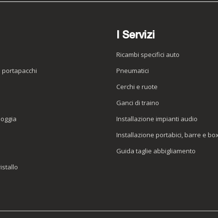
I Servizi
Ricambi specifici auto
o portapacchi
Pneumatici
e
Cerchi e ruote
Ganci di traino
ioggia
Installazione impianti audio
Installazione portabici, barre e bo
Guida taglie abbigliamento
istallo