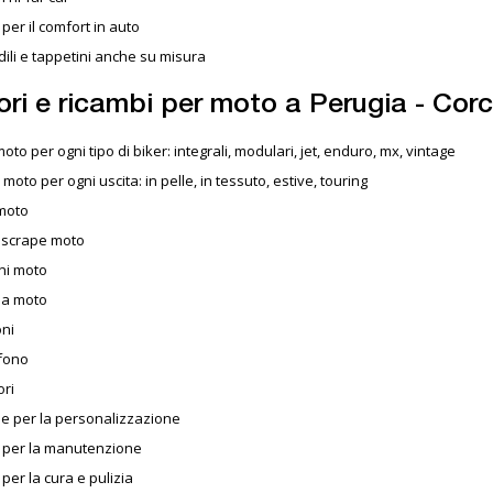
 per il comfort in auto
ili e tappetini anche su misura
ri e ricambi per moto a Perugia - Cor
oto per ogni tipo di biker: integrali, modulari, jet, enduro, mx, vintage
moto per ogni uscita: in pelle, in tessuto, estive, touring
moto
e scrape moto
ni moto
da moto
oni
rfono
ori
le per la personalizzazione
i per la manutenzione
 per la cura e pulizia