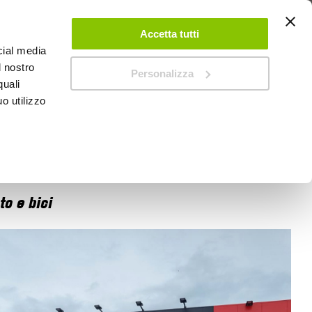
 UN ACCOUNT
CONTATTACI
NEGOZI
IL MIO NEGOZIO
Accetta tutti
cial media
l nostro
Personalizza
0
Carrello
quali
o utilizzo
PROMOZIONI
to e bici