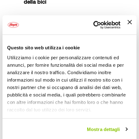
della bici
GARAGE
Prezzo speciale
Questo sito web utilizza i cookie
Utilizziamo i cookie per personalizzare contenuti ed
annunci, per fornire funzionalità dei social media e per
analizzare il nostro traffico. Condividiamo inoltre
informazioni sul modo in cui utilizzi il nostro sito con i
nostri partner che si occupano di analisi dei dati web,
pubblicità e social media, i quali potrebbero combinarle
con altre informazioni che hai fornito loro o che hanno
Estrattore
Chiave -
T
raccolto dal tuo utilizzo dei loro servizi.
pedivella -
OXFORD
G
OXFORD
-
OXFORD
OXFORD
N
1
Mostra dettagli
2,95 €
18,95 €
3