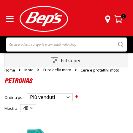
0
Carrello
Filtra per
Moto
Cura della moto
Home
Cere e protettivi moto
PETRONAS
Imposta
Ordina per
la
direzione
Mostra
decrescente