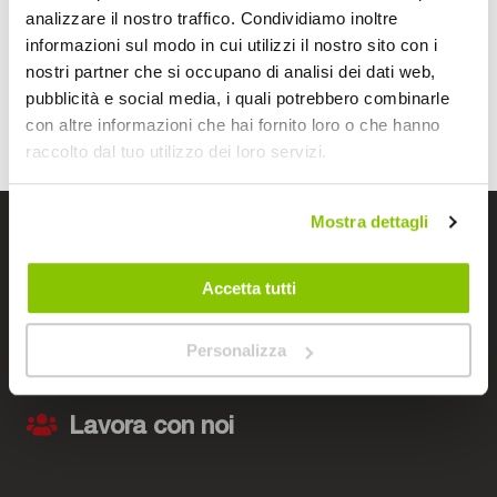
analizzare il nostro traffico. Condividiamo inoltre
della tua moto: dai
detergenti per la carenatura
alle
cere
informazioni sul modo in cui utilizzi il nostro sito con i
multifunzione
fino a passare ai
kit multifunzione polish
.
Prenditi
cura
della tua
moto
e scegli i prodotti del catalogo
nostri partner che si occupano di analisi dei dati web,
Bep’s!
pubblicità e social media, i quali potrebbero combinarle
con altre informazioni che hai fornito loro o che hanno
raccolto dal tuo utilizzo dei loro servizi.
Mostra dettagli
I negozi Bep's
Accetta tutti
Cerchiamo immobili
Personalizza
Lavora con noi