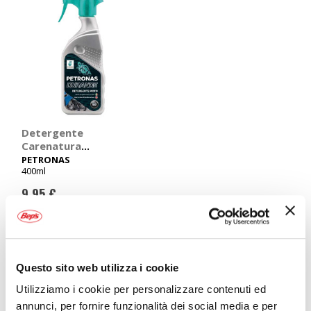
Detergente
Carenatura
Detergente
PETRONAS
400ml
carenatura
Petronas Durance -
9,95 €
PETRONAS
CONSEGNA IN
48H
Mostra
Questo sito web utilizza i cookie
Dopo le uscite in moto la tua moto ti chiede di essere pulita
Utilizziamo i cookie per personalizzare contenuti ed
e coccolata? Nel catalogo cere e protettivi per moto
annunci, per fornire funzionalità dei social media e per
abbiamo selezionato le migliori marche e prodotti per la cura