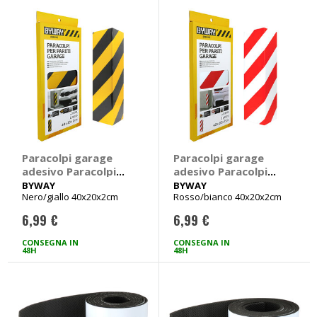
Paracolpi garage
Paracolpi garage
adesivo Paracolpi
adesivo Paracolpi
per pareti angolari -
per pareti angolari -
BYWAY
BYWAY
Nero/giallo 40x20x2cm
Rosso/bianco 40x20x2cm
BYWAY
BYWAY
6,99 €
6,99 €
CONSEGNA IN
CONSEGNA IN
48H
48H