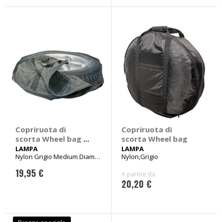
Copriruota di
Copriruota di
scorta Wheel bag -
scorta Wheel bag
LAMPA
LAMPA
LAMPA
Nylon Grigio Medium Diam.
Nylon,Grigio
58cm/altezza 10cm
19,95 €
A partire da
20,20 €