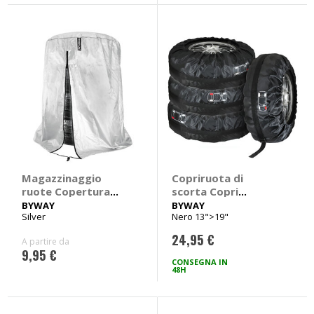
Magazzinaggio
Copriruota di
ruote Copertura
scorta Copri
pneumatici
pneumatici - BYWAY
BYWAY
BYWAY
Silver
Nero 13">19"
24,95 €
A partire da
9,95 €
CONSEGNA IN
48H