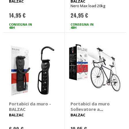
BALZAC
BALZAC
BALZAC
BALZAC
Nero Max load 20kg
14,95 €
24,95 €
CONSEGNA IN
CONSEGNA IN
48H
48H
Portabici da muro -
Portabici da muro
BALZAC
Sollevatore a
soffitto - BALZAC
BALZAC
BALZAC
6,99 €
19,95 €