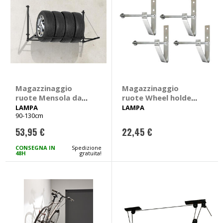
Magazzinaggio
Magazzinaggio
ruote Mensola da
ruote Wheel holder
parete - LAMPA
- LAMPA
LAMPA
LAMPA
90-130cm
53,95 €
22,45 €
CONSEGNA IN
Spedizione
48H
gratuita!