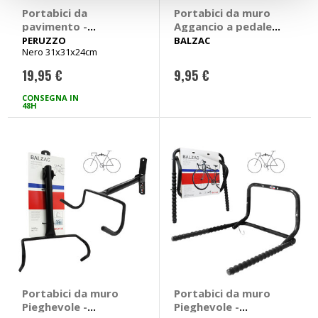
Portabici da
Portabici da muro
pavimento -
Aggancio a pedale -
PERUZZO
BALZAC
PERUZZO
BALZAC
Nero 31x31x24cm
19,95 €
9,95 €
CONSEGNA IN
48H
Portabici da muro
Portabici da muro
Pieghevole -
Pieghevole -