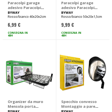
Paracolpi garage
Paracolpi garage
adesivo Paracolpi
adesivo Paracolpi
per pareti garage -
per pareti garage -
BYWAY
BYWAY
Rosso/bianco 40x20x2cm
Rosso/bianco 50x20x1,5cm
BYWAY
BYWAY
6,99 €
9,99 €
CONSEGNA IN
CONSEGNA IN
48H
48H
Organizer da muro
Specchio convesso
Mensola porta
Montaggio a parete
caschi e accessori -
- BYWAY
BYWAY
BYWAY