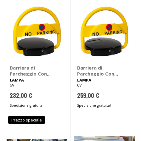
Barriera di
Barriera di
Parcheggio Con
Parcheggio Con
telecomando -
telecomando e
LAMPA
LAMPA
6V
6V
LAMPA
pannello solare -
LAMPA
232,00 €
259,00 €
Spedizione gratuita!
Spedizione gratuita!
Prezzo speciale