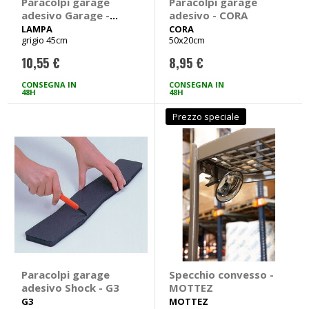
Paracolpi garage
Paracolpi garage
adesivo Garage -
adesivo - CORA
LAMPA
LAMPA
CORA
grigio 45cm
50x20cm
10,55 €
8,95 €
CONSEGNA IN
CONSEGNA IN
48H
48H
Prezzo speciale
Paracolpi garage
Specchio convesso -
adesivo Shock - G3
MOTTEZ
G3
MOTTEZ