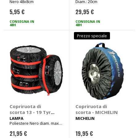
Nero 48x8cm
Diam.: 20cm
5,95 €
29,95 €
CONSEGNA IN
CONSEGNA IN
48H
48H
Prezzo speciale
Copriruota di
Copriruota di
scorta 13 - 19 Tyre
scorta - MICHELIN
Wrap - LAMPA
LAMPA
MICHELIN
Poliestere Nero diam. max
73cm - largh. 35cm max
21,95 €
19,95 €