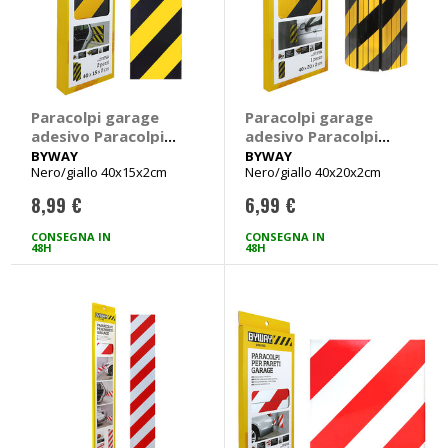
Paracolpi garage
Paracolpi garage
adesivo Paracolpi
adesivo Paracolpi
per pareti garage -
per pareti garage -
BYWAY
BYWAY
Nero/giallo 40x15x2cm
Nero/giallo 40x20x2cm
BYWAY
BYWAY
8,99 €
6,99 €
CONSEGNA IN
CONSEGNA IN
48H
48H