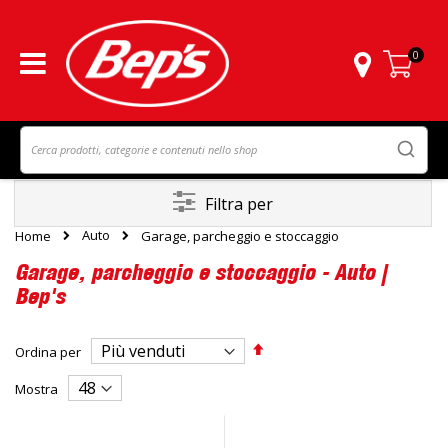
0
Carrello
Filtra per
Auto
Home
Garage, parcheggio e stoccaggio
Garage, parcheggio e stoccaggio - Auto |
Bep's
Imposta
Ordina per
la
direzione
Mostra
decrescente