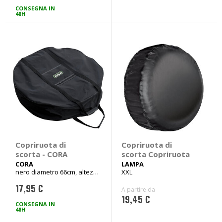
CONSEGNA IN
48H
Copriruota di
Copriruota di
scorta - CORA
scorta Copriruota
CORA
LAMPA
nero diametro 66cm, altezza
XXL
20cm
17,95 €
A partire da
19,45 €
CONSEGNA IN
48H