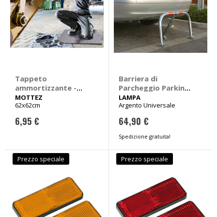
Tappeto
Barriera di
ammortizzante -
Parcheggio Parking-
MOTTEZ
Block - LAMPA
MOTTEZ
LAMPA
62x62cm
Argento Universale
6,95 €
64,90 €
Spedizione gratuita!
Prezzo speciale
Prezzo speciale