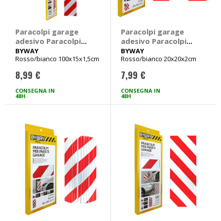
Paracolpi garage
Paracolpi garage
adesivo Paracolpi
adesivo Paracolpi
per pareti garage -
per pareti garage -
BYWAY
BYWAY
Rosso/bianco 100x15x1,5cm
Rosso/bianco 20x20x2cm
BYWAY
BYWAY
8,99 €
7,99 €
CONSEGNA IN
CONSEGNA IN
48H
48H