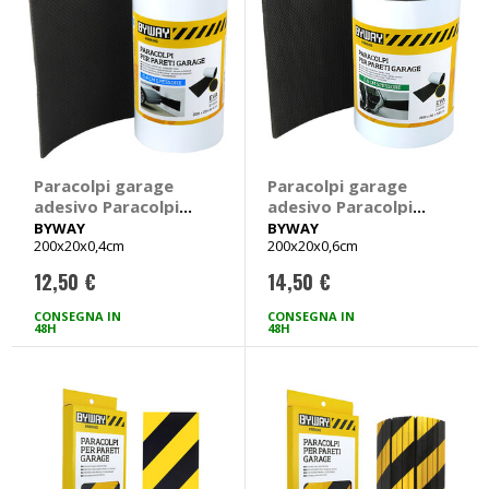
Paracolpi garage
Paracolpi garage
adesivo Paracolpi
adesivo Paracolpi
per pareti garage -
per pareti garage -
BYWAY
BYWAY
200x20x0,4cm
200x20x0,6cm
BYWAY
BYWAY
12,50 €
14,50 €
CONSEGNA IN
CONSEGNA IN
48H
48H