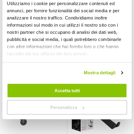
Utilizziamo i cookie per personalizzare contenuti ed
annunci, per fornire funzionalità dei social media e per
analizzare il nostro traffico. Condividiamo inoltre
Portabici da muro
Portabici da muro
informazioni sul modo in cui utilizzi il nostro sito con i
Marte - PERUZZO
Roda - PERUZZO
nostri partner che si occupano di analisi dei dati web,
PERUZZO
PERUZZO
Max load 45kg
Grigio
pubblicità e social media, i quali potrebbero combinarle
24,95 €
5,95 €
con altre informazioni che hai fornito loro o che hanno
raccolto dal tuo utilizzo dei loro servizi.
CONSEGNA IN
48H
Prezzo speciale
Mostra dettagli
Accetta tutti
Personalizza