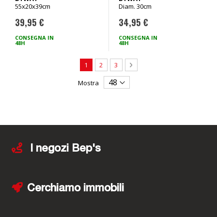
55x20x39cm
Diam. 30cm
BYWAY
39,95 €
34,95 €
CONSEGNA IN
CONSEGNA IN
48H
48H
Pagina
Attualmente stai leggendo la pagina
Pagina
Pagina
Pagina
Avanti
1
2
3
Mostra
I negozi Bep's
Cerchiamo immobili