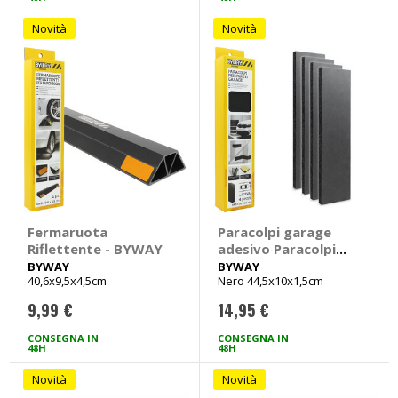
Novità
Novità
Fermaruota
Paracolpi garage
Riflettente - BYWAY
adesivo Paracolpi
per pareti garage -
BYWAY
BYWAY
40,6x9,5x4,5cm
Nero 44,5x10x1,5cm
BYWAY
9,99 €
14,95 €
CONSEGNA IN
CONSEGNA IN
48H
48H
Novità
Novità