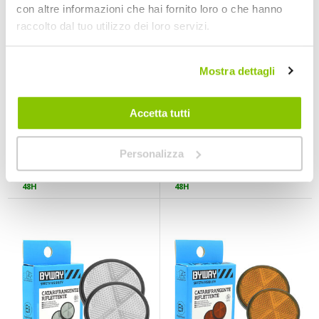
con altre informazioni che hai fornito loro o che hanno
raccolto dal tuo utilizzo dei loro servizi.
Mostra dettagli
Magazzinaggio
Catarifrangenti
ruote - BYWAY
Triangolari - BYWAY
Accetta tutti
BYWAY
BYWAY
Nero 140x60x11cm
Rosso 15x13,5cm
29,50 €
3,99 €
Personalizza
CONSEGNA IN
CONSEGNA IN
48H
48H