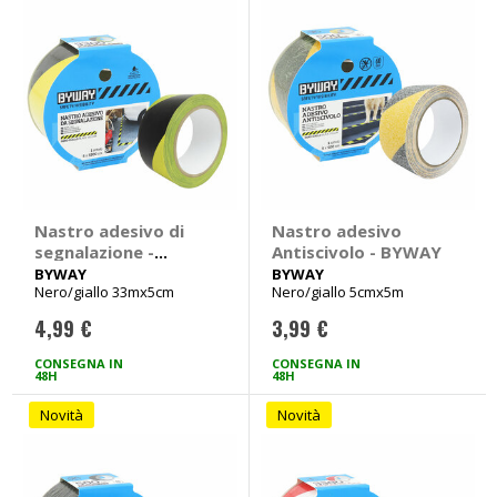
Nastro adesivo di
Nastro adesivo
segnalazione -
Antiscivolo - BYWAY
BYWAY
BYWAY
BYWAY
Nero/giallo 33mx5cm
Nero/giallo 5cmx5m
4,99 €
3,99 €
CONSEGNA IN
CONSEGNA IN
48H
48H
Novità
Novità