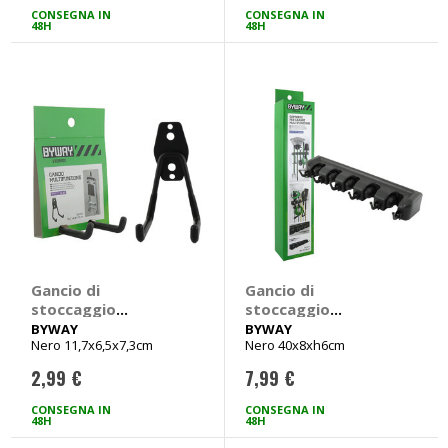
CONSEGNA IN
CONSEGNA IN
48H
48H
Gancio di
Gancio di
stoccaggio
stoccaggio
Multifunzione -
Multifunzione -
BYWAY
BYWAY
Nero 11,7x6,5x7,3cm
Nero 40x8xh6cm
BYWAY
BYWAY
2,99 €
7,99 €
CONSEGNA IN
CONSEGNA IN
48H
48H