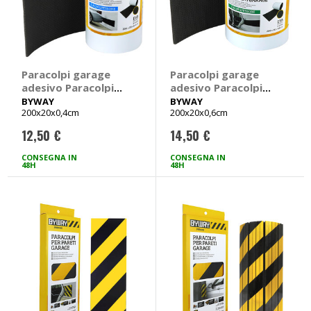
Paracolpi garage
Paracolpi garage
adesivo Paracolpi
adesivo Paracolpi
per pareti garage -
per pareti garage -
BYWAY
BYWAY
200x20x0,4cm
200x20x0,6cm
BYWAY
BYWAY
12,50 €
14,50 €
CONSEGNA IN
CONSEGNA IN
48H
48H