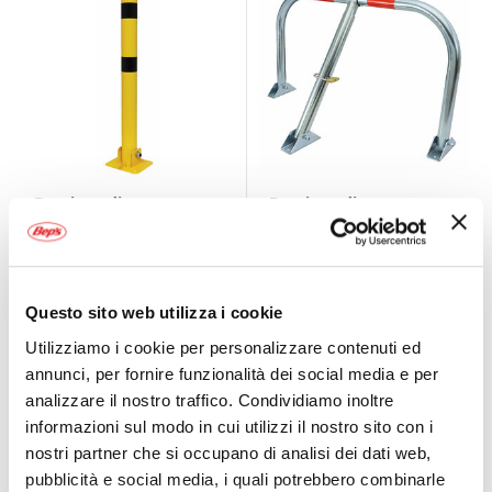
Barriera di
Barriera di
Parcheggio Paletto
Parcheggio
richiudibile - BYWAY
Pieghevole - BYWAY
BYWAY
BYWAY
Nero/giallo 70x15x13cm
Argento 76x45cm
34,95 €
39,95 €
Questo sito web utilizza i cookie
CONSEGNA IN
CONSEGNA IN
48H
48H
Utilizziamo i cookie per personalizzare contenuti ed
annunci, per fornire funzionalità dei social media e per
analizzare il nostro traffico. Condividiamo inoltre
informazioni sul modo in cui utilizzi il nostro sito con i
nostri partner che si occupano di analisi dei dati web,
pubblicità e social media, i quali potrebbero combinarle