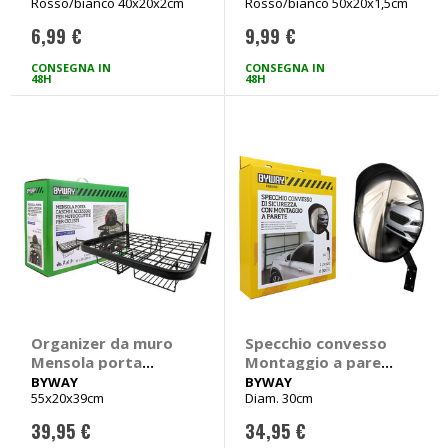
Rosso/bianco 40x20x2cm
Rosso/bianco 50x20x1,5cm
BYWAY
BYWAY
6,99 €
9,99 €
CONSEGNA IN
CONSEGNA IN
48H
48H
Organizer da muro
Specchio convesso
Mensola porta
Montaggio a parete
caschi e accessori -
- BYWAY
BYWAY
BYWAY
55x20x39cm
Diam. 30cm
BYWAY
39,95 €
34,95 €