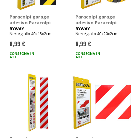
Paracolpi garage
Paracolpi garage
adesivo Paracolpi
adesivo Paracolpi
per pareti garage -
per pareti garage -
BYWAY
BYWAY
Nero/giallo 40x15x2cm
Nero/giallo 40x20x2cm
BYWAY
BYWAY
8,99 €
6,99 €
CONSEGNA IN
CONSEGNA IN
48H
48H