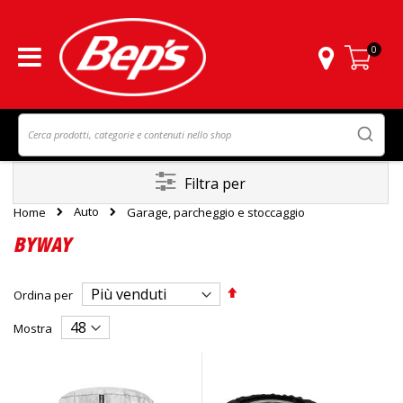
0
Carrello
Filtra per
Auto
Home
Garage, parcheggio e stoccaggio
BYWAY
Imposta
Ordina per
la
direzione
Mostra
decrescente