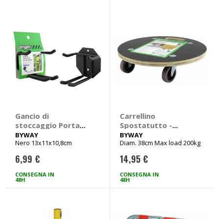
Gancio di
Carrellino
stoccaggio Porta
Spostatutto -
sci - BYWAY
BYWAY
BYWAY
BYWAY
Nero 13x11x10,8cm
Diam. 38cm Max load 200kg
6,99 €
14,95 €
CONSEGNA IN
CONSEGNA IN
48H
48H