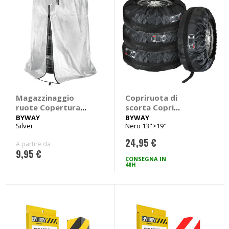
Magazzinaggio
Copriruota di
ruote Copertura
scorta Copri
pneumatici
pneumatici - BYWAY
BYWAY
BYWAY
Silver
Nero 13">19"
24,95 €
A partire da
9,95 €
CONSEGNA IN
48H