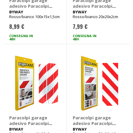
Paracolpi garage
Paracolpi garage
adesivo Paracolpi
adesivo Paracolpi
per pareti garage -
per pareti garage -
BYWAY
BYWAY
Rosso/bianco 100x15x1,5cm
Rosso/bianco 20x20x2cm
BYWAY
BYWAY
8,99 €
7,99 €
CONSEGNA IN
CONSEGNA IN
48H
48H
Paracolpi garage
Paracolpi garage
adesivo Paracolpi
adesivo Paracolpi
per pareti garage -
per pareti garage -
BYWAY
BYWAY