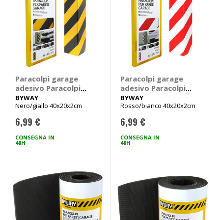
Paracolpi garage
Paracolpi garage
adesivo Paracolpi
adesivo Paracolpi
per pareti angolari -
per pareti angolari -
BYWAY
BYWAY
Nero/giallo 40x20x2cm
Rosso/bianco 40x20x2cm
BYWAY
BYWAY
6,99 €
6,99 €
CONSEGNA IN
CONSEGNA IN
48H
48H