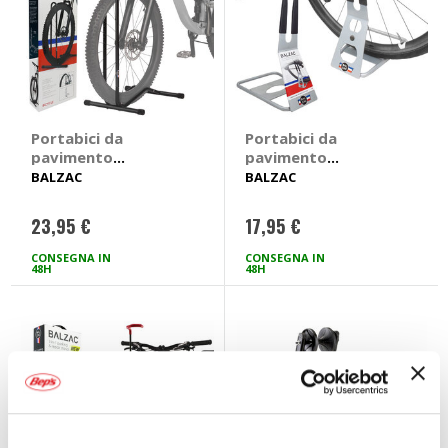
Portabici da
Portabici da
pavimento
pavimento
Verticale - BALZAC
Cavalletto
BALZAC
BALZAC
posteriore -
BALZAC
23,95 €
17,95 €
CONSEGNA IN
CONSEGNA IN
48H
48H