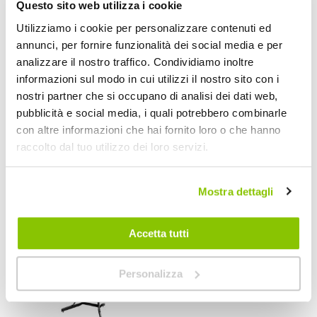
Questo sito web utilizza i cookie
Utilizziamo i cookie per personalizzare contenuti ed
annunci, per fornire funzionalità dei social media e per
Portabici da
Portabici da
analizzare il nostro traffico. Condividiamo inoltre
pavimento 3 in 1 -
pavimento Lusso -
informazioni sul modo in cui utilizzi il nostro sito con i
BALZAC
BONIN
BALZAC
BONIN
nostri partner che si occupano di analisi dei dati web,
pubblicità e social media, i quali potrebbero combinarle
34,95 €
35,95 €
con altre informazioni che hai fornito loro o che hanno
CONSEGNA IN
CONSEGNA IN
raccolto dal tuo utilizzo dei loro servizi.
48H
48H
Mostra dettagli
Accetta tutti
Personalizza