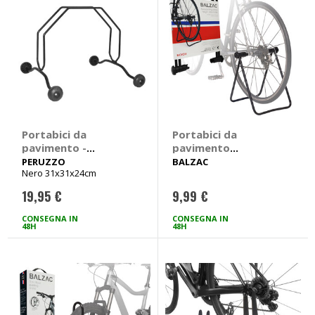
Portabici da
Portabici da
pavimento -
pavimento
PERUZZO
Regolabile - BALZAC
PERUZZO
BALZAC
Nero 31x31x24cm
19,95 €
9,99 €
CONSEGNA IN
CONSEGNA IN
48H
48H