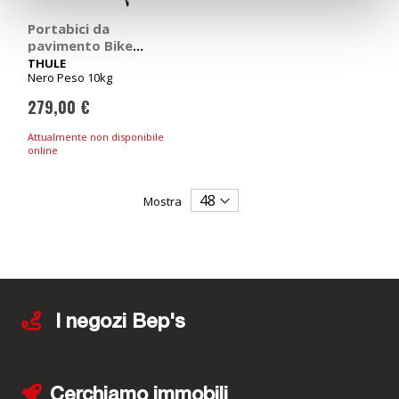
Portabici da
pavimento Bike
Stacker - THULE
THULE
Nero Peso 10kg
279,00 €
Attualmente non disponibile
online
Mostra
I negozi Bep's
Cerchiamo immobili