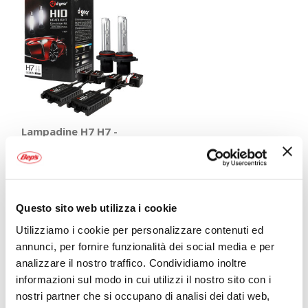
Lampadine H7 H7 -
HID Canbus Xenon
Kit - D-GEAR
D-GEAR
Bianco 6000k
89,95 €
Questo sito web utilizza i cookie
CONSEGNA IN
Spedizione
48H
gratuita!
Utilizziamo i cookie per personalizzare contenuti ed
annunci, per fornire funzionalità dei social media e per
Mostra
analizzare il nostro traffico. Condividiamo inoltre
informazioni sul modo in cui utilizzi il nostro sito con i
nostri partner che si occupano di analisi dei dati web,