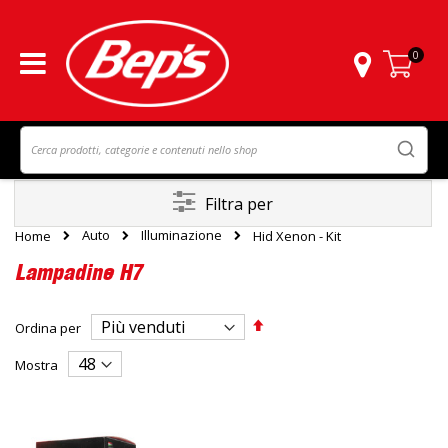
0
Carrello
Filtra per
Auto
Illuminazione
Home
Hid Xenon - Kit
Lampadine H7
Imposta
Ordina per
la
direzione
Mostra
decrescente