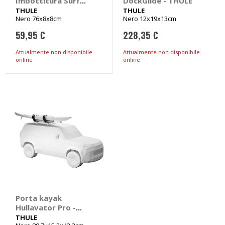
Imbottitura Surf
DockGlide - THULE
Pads L - THULE
THULE
THULE
Nero 76x8x8cm
Nero 12x19x13cm
59,95 €
228,35 €
Attualmente non disponibile
Attualmente non disponibile
online
online
Porta kayak
Hullavator Pro -
THULE
THULE