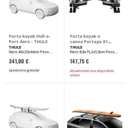
Porta kayak Hull-a-
Porta kayak o
Port Aero - THULE
canoa Portage 819 -
THULE
THULE
THULE
Nero 46x20x44cm Peso
Nero 8,8x15,2x5,8cm Peso
6,9kg
1,9kg
341,00 €
147,75 €
Spedizione gratuita!
Attualmente non disponibile
online