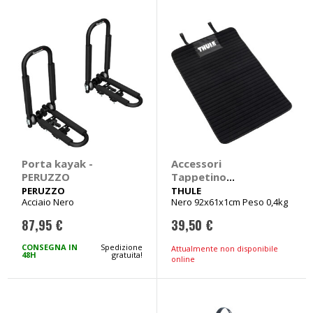
Porta kayak -
Accessori
PERUZZO
Tappetino
protettivo
PERUZZO
THULE
Acciaio Nero
Nero 92x61x1cm Peso 0,4kg
WaterSlide - THULE
87,95 €
39,50 €
CONSEGNA IN
Spedizione
Attualmente non disponibile
48H
gratuita!
online