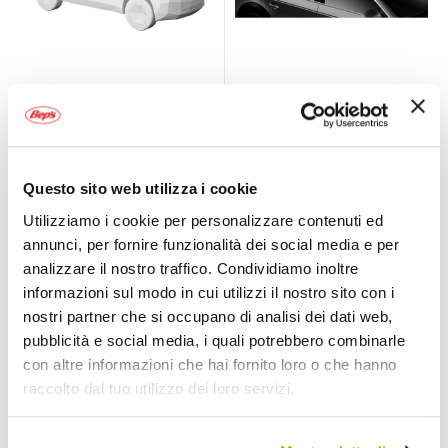
Porta kayak
Accessori
DockGrip - THULE
Imbottitura Surf
Pads M - THULE
THULE
THULE
Nero 20x10x20cm
Nero 51x8x8cm
196,35 €
48,40 €
Questo sito web utilizza i cookie
Attualmente non disponibile
Attualmente non disponibile
Utilizziamo i cookie per personalizzare contenuti ed
online
online
annunci, per fornire funzionalità dei social media e per
analizzare il nostro traffico. Condividiamo inoltre
informazioni sul modo in cui utilizzi il nostro sito con i
nostri partner che si occupano di analisi dei dati web,
pubblicità e social media, i quali potrebbero combinarle
con altre informazioni che hai fornito loro o che hanno
raccolto dal tuo utilizzo dei loro servizi.