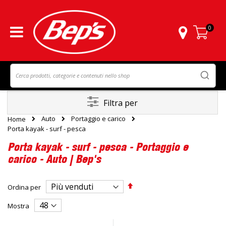
0
Carrello
Filtra per
Auto
Portaggio e carico
Home
Porta kayak - surf - pesca
Porta kayak - surf - pesca - Portaggio e
carico - Auto | Bep's
Imposta
Ordina per
la
direzione
Mostra
decrescente