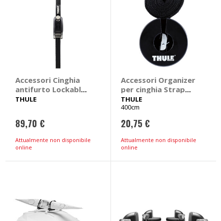
Accessori Cinghia
Accessori Organizer
antifurto Lockable
per cinghia Strap
Strap - THULE
Organiser - THULE
THULE
THULE
400cm
89,70 €
20,75 €
Attualmente non disponibile
Attualmente non disponibile
online
online