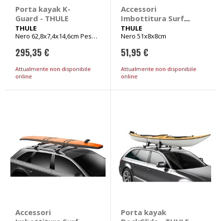
Porta kayak K-
Accessori
Guard - THULE
Imbottitura Surf
Pads M - THULE
THULE
THULE
Nero 62,8x7,4x14,6cm Peso
Nero 51x8x8cm
4,3kg
295,35 €
51,95 €
Attualmente non disponibile
Attualmente non disponibile
online
online
Accessori
Porta kayak