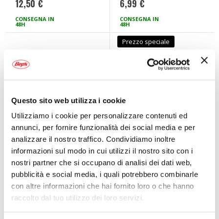
12,50 €
6,99 €
CONSEGNA IN
CONSEGNA IN
48H
48H
Prezzo speciale
Questo sito web utilizza i cookie
Utilizziamo i cookie per personalizzare contenuti ed
annunci, per fornire funzionalità dei social media e per
analizzare il nostro traffico. Condividiamo inoltre
informazioni sul modo in cui utilizzi il nostro sito con i
Ganci cofano
Ganci cofano
Abarth Look -
Bonnet Clips -
nostri partner che si occupano di analisi dei dati web,
LAMPA
LAMPA
LAMPA
LAMPA
pubblicità e social media, i quali potrebbero combinarle
Gomma Nero
Acciaio Cromato
con altre informazioni che hai fornito loro o che hanno
11,55 €
4,95 €
raccolto dal tuo utilizzo dei loro servizi.
CONSEGNA IN
48H