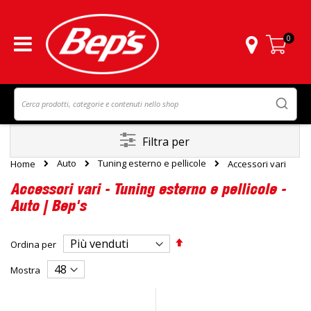
0
Carrello
Filtra per
Auto
Tuning esterno e pellicole
Home
Accessori vari
Accessori vari - Tuning esterno e pellicole -
Auto | Bep's
Imposta
Ordina per
la
direzione
Mostra
decrescente