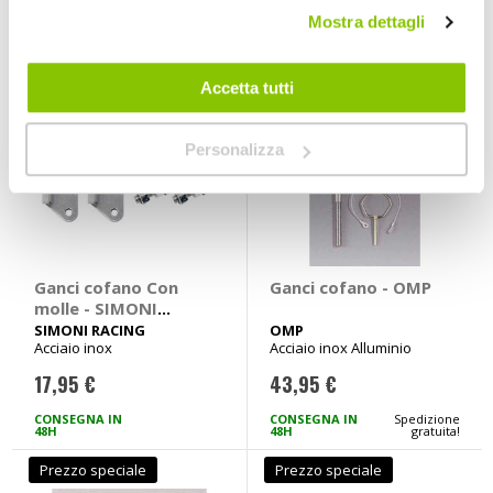
Mostra dettagli
Accetta tutti
Personalizza
Ganci cofano Con
Ganci cofano - OMP
molle - SIMONI
RACING
SIMONI RACING
OMP
Acciaio inox
Acciaio inox Alluminio
17,95 €
43,95 €
CONSEGNA IN
CONSEGNA IN
Spedizione
48H
48H
gratuita!
Prezzo speciale
Prezzo speciale