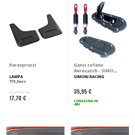
Paraspruzzi
Ganci cofano
Aerocatch - SIMONI
RACING
LAMPA
SIMONI RACING
TPE,Nero
35,95 €
A partire da
17,70 €
CONSEGNA IN
48H