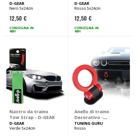
D-GEAR
D-GEAR
Nero 5x24cm
Rosso 5x24cm
12,50 €
12,50 €
CONSEGNA IN
CONSEGNA IN
48H
48H
Nastro da traino
Anello di traino
Tow Strap - D-GEAR
Decorativo -
TUNING GURU
D-GEAR
TUNING GURU
Verde 5x24cm
Rosso