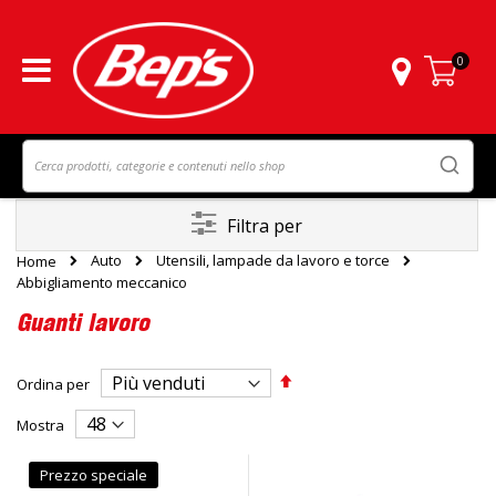
0
Carrello
Filtra per
Auto
Utensili, lampade da lavoro e torce
Home
Abbigliamento meccanico
Guanti lavoro
Imposta
Ordina per
la
direzione
Mostra
decrescente
Prezzo speciale