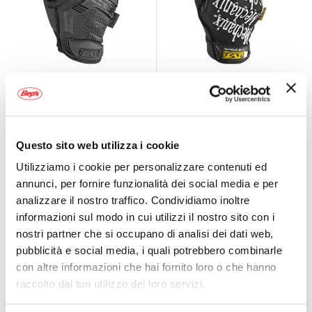
Guanti lavoro M-
Guanti lavoro
Pact
Original
MECHANIX
MECHANIX
Nero
A partire da
A partire da
Questo sito web utilizza i cookie
39,95 €
26,95 €
Utilizziamo i cookie per personalizzare contenuti ed
annunci, per fornire funzionalità dei social media e per
analizzare il nostro traffico. Condividiamo inoltre
Prezzo speciale
informazioni sul modo in cui utilizzi il nostro sito con i
nostri partner che si occupano di analisi dei dati web,
pubblicità e social media, i quali potrebbero combinarle
con altre informazioni che hai fornito loro o che hanno
raccolto dal tuo utilizzo dei loro servizi.