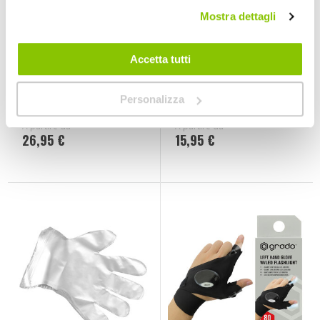
Mostra dettagli
Accetta tutti
Guanti lavoro
Guanti lavoro
Original
Utility
MECHANIX
MECHANIX
Personalizza
Nitrile
A partire da
A partire da
26,95 €
15,95 €