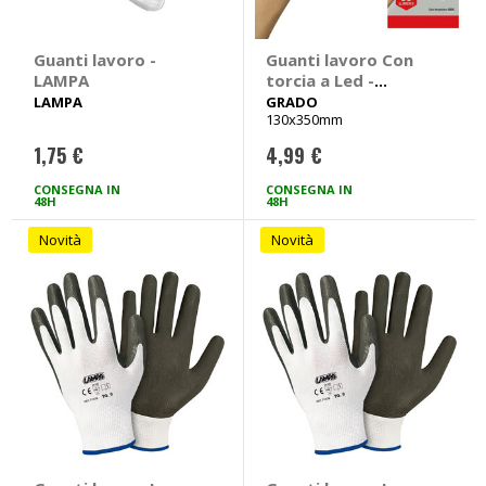
Guanti lavoro -
Guanti lavoro Con
LAMPA
torcia a Led -
GRADO
LAMPA
GRADO
130x350mm
1,75 €
4,99 €
CONSEGNA IN
CONSEGNA IN
48H
48H
Novità
Novità