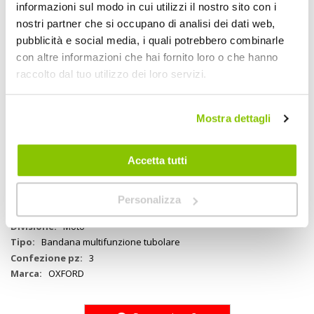
informazioni sul modo in cui utilizzi il nostro sito con i
Il comfort tutto l'anno: perfetto per molte attività all'aria aperta.
Leggero, traspirante e resistente al vento. Costruzione senza
nostri partner che si occupano di analisi dei dati web,
cuciture per il massimo comfort. Taglia unica. Puoi indossare Comfy
pubblicità e social media, i quali potrebbero combinarle
come meglio credi. Ogni confezione ha 3 Comfy, ognuna progettata
con altre informazioni che hai fornito loro o che hanno
individualmente - ideale per tutte le attività all'aperto
raccolto dal tuo utilizzo dei loro servizi.
OXFORD COMFY HOW TO USE.MP4
Mostra dettagli
Specifiche tecniche
Accetta tutti
Maggiori
1241058
Informazioni
5030009230103
Personalizza
Si
Moto
Bandana multifunzione tubolare
3
OXFORD