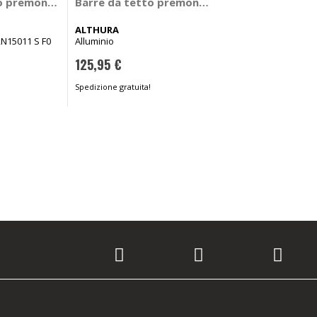
Barre da tetto 
- GREEN VALLEY
o premontate auto RailBar
Barre da tetto premontate auto Torque
ALTHURA
ALTHURA
Nero
,N15011 S F0
Alluminio
143,20 €
125,95 €
Spedizione gratuita!
Spedizione gratuita!