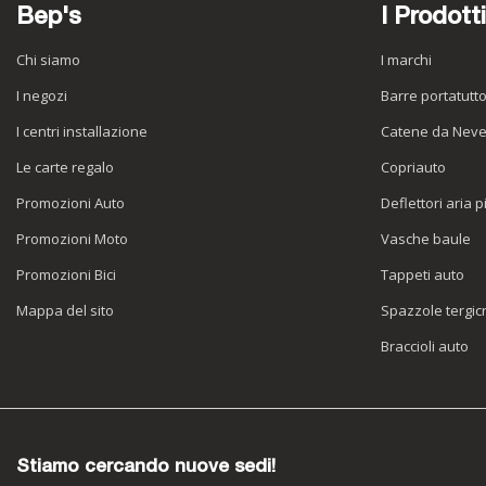
Bep's
I Prodotti
Chi siamo
I marchi
I negozi
Barre portatutt
I centri installazione
Catene da Nev
Le carte regalo
Copriauto
Promozioni Auto
Deflettori aria p
Promozioni Moto
Vasche baule
Promozioni Bici
Tappeti auto
Mappa del sito
Spazzole tergicr
Braccioli auto
Stiamo cercando nuove sedi!