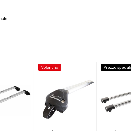
male
Volantino
Prezzo special