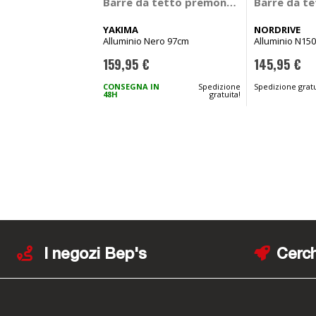
Barre da tetto premontate auto RailBa
Barre da te
YAKIMA
NORDRIVE
Alluminio Nero 97cm
Alluminio N150
159,95 €
145,95 €
CONSEGNA IN
Spedizione
Spedizione gratu
48H
gratuita!
I negozi Bep's
Cerch