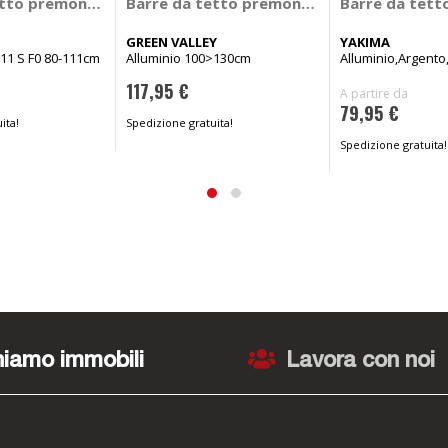
r - YAKIMA
tto premontate auto Snap Alu Rail - NORDRIVE
Barre da tetto premontate auto Freeline 
Barre da tett
GREEN VALLEY
YAKIMA
11 S F0 80-111cm
Alluminio 100>130cm
Alluminio,Argento
117,95 €
A partire da
79,95 €
ita!
Spedizione gratuita!
Spedizione gratuita!
iamo immobili
Lavora con noi