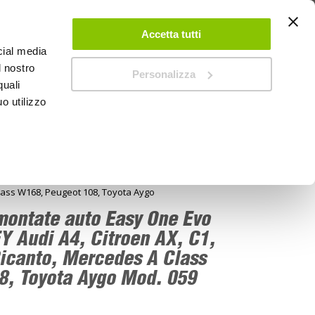
 UN ACCOUNT
CONTATTACI
NEGOZI
IL MIO NEGOZIO
Accetta tutti
cial media
l nostro
Personalizza
0
Carrello
quali
o utilizzo
PROMOZIONI
Class W168, Peugeot 108, Toyota Aygo
emontate auto Easy One Evo
Y Audi A4, Citroen AX, C1,
Picanto, Mercedes A Class
8, Toyota Aygo Mod. 059