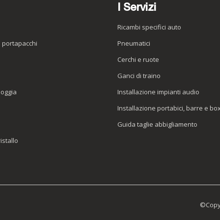
I Servizi
Ricambi specifici auto
o portapacchi
Pneumatici
e
Cerchi e ruote
Ganci di traino
ioggia
Installazione impianti audio
Installazione portabici, barre e bo
Guida taglie abbigliamento
istallo
©Copyr