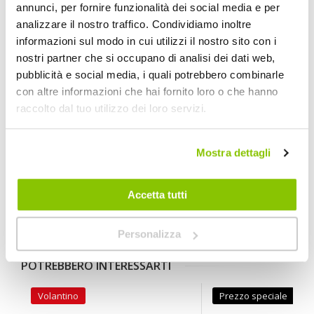
annunci, per fornire funzionalità dei social media e per
Maggiori
analizzare il nostro traffico. Condividiamo inoltre
2028607
Informazioni
3050741620927
informazioni sul modo in cui utilizzi il nostro sito con i
Auto
nostri partner che si occupano di analisi dei dati web,
Barre da tetto premontate auto
pubblicità e social media, i quali potrebbero combinarle
Mod. 092
con altre informazioni che hai fornito loro o che hanno
2
raccolto dal tuo utilizzo dei loro servizi.
GREEN VALLEY
Alluminio Mod. 092
Mostra dettagli
Veicoli compatibili
Accetta tutti
Citroen DS3 Crossback 2018 > 5 porte Tetto normale
Peugeot 2008 5 porte 2020 > 5 porte Tetto normale
Personalizza
POTREBBERO INTERESSARTI
Volantino
Prezzo speciale