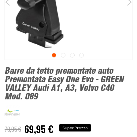
Barre da tetto premontate auto
Premontata Easy One Evo - GREEN
VALLEY Audi A1, A3, Volvo C40
Mod. 089
69,95 €
Prezzo
79,95 €
Super Prezzo
speciale