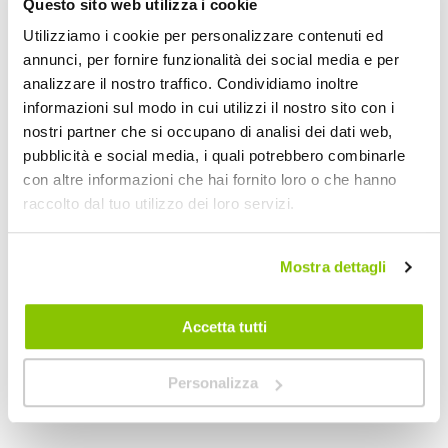
Questo sito web utilizza i cookie
Utilizziamo i cookie per personalizzare contenuti ed
Specifiche tecniche
annunci, per fornire funzionalità dei social media e per
analizzare il nostro traffico. Condividiamo inoltre
Maggiori
1842527
informazioni sul modo in cui utilizzi il nostro sito con i
Informazioni
3050741590893
nostri partner che si occupano di analisi dei dati web,
Auto
pubblicità e social media, i quali potrebbero combinarle
Barre da tetto premontate auto
con altre informazioni che hai fornito loro o che hanno
Mod. 089
raccolto dal tuo utilizzo dei loro servizi.
2
Super Prezzo, Promozione
GREEN VALLEY
Mostra dettagli
Mod. 089
Accetta tutti
Veicoli compatibili
Audi A1 GB 2018 > 5 porte Tetto normale
Personalizza
Audi A3 Y8 2020 > 5 porte Tetto normale
Volvo C40 EC40 2022 > 5 porte Tetto normale