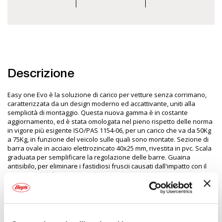
Descrizione
Easy one Evo è la soluzione di carico per vetture senza corrimano,
caratterizzata da un design moderno ed accattivante, uniti alla
semplicità di montaggio. Questa nuova gamma è in costante
aggiornamento, ed è stata omologata nel pieno rispetto delle norma
in vigore più esigente ISO/PAS 1154-06, per un carico che va da 50Kg
a 75Kg, in funzione del veicolo sulle quali sono montate. Sezione di
barra ovale in acciaio elettrozincato 40x25 mm, rivestita in pvc. Scala
graduata per semplificare la regolazione delle barre. Guaina
antisibilo, per eliminare i fastidiosi fruscii causati dall'impatto con il
vento. Piedi di fissaggio in Polimero anti invecchiamento. Prima
dell'acquisto consultare la guida applicazioni
BARRE GREENVALLEY