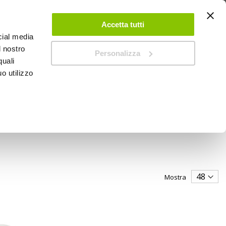
 UN ACCOUNT
CONTATTACI
NEGOZI
IL MIO NEGOZIO
Accetta tutti
cial media
l nostro
Personalizza
0
Carrello
quali
o utilizzo
PROMOZIONI
Mostra