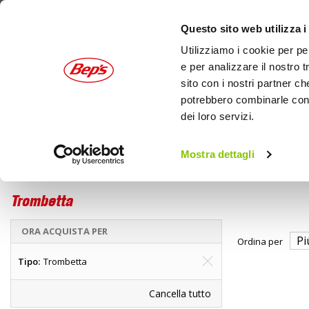
Questo sito web utilizza i
Utilizziamo i cookie per pe
e per analizzare il nostro t
sito con i nostri partner ch
potrebbero combinarle con a
dei loro servizi.
AUTO
MOTO
OUTDOOR
Mostra dettagli
Bici
Accessori bici
Home
Accessori per bimbi
Trombetta
ORA ACQUISTA PER
Ordina per
Tipo
Trombetta
Cancella tutto