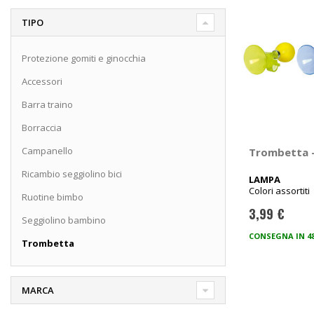
TIPO
Protezione gomiti e ginocchia
Accessori
Barra traino
Borraccia
Campanello
Trombetta 
Ricambio seggiolino bici
LAMPA
Colori assortiti
Ruotine bimbo
3,99 €
Seggiolino bambino
CONSEGNA IN 4
Trombetta
MARCA