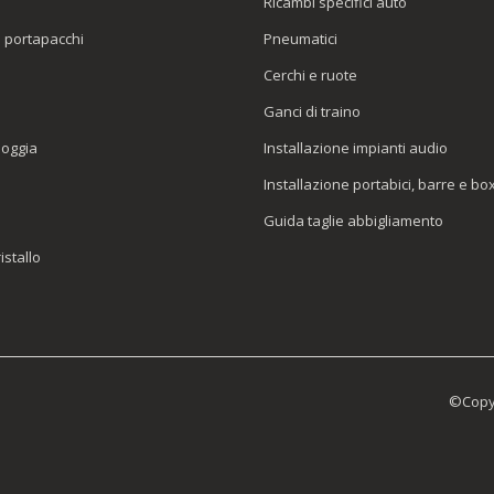
Ricambi specifici auto
o portapacchi
Pneumatici
e
Cerchi e ruote
Ganci di traino
ioggia
Installazione impianti audio
Installazione portabici, barre e bo
Guida taglie abbigliamento
istallo
©Copyr