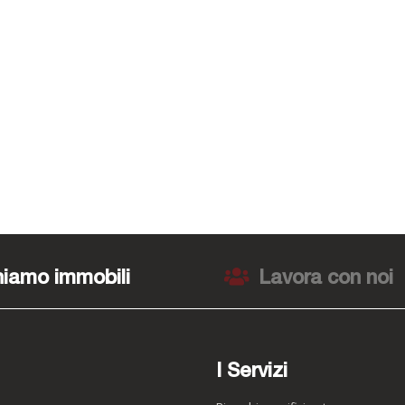
iamo immobili
Lavora con noi
I Servizi