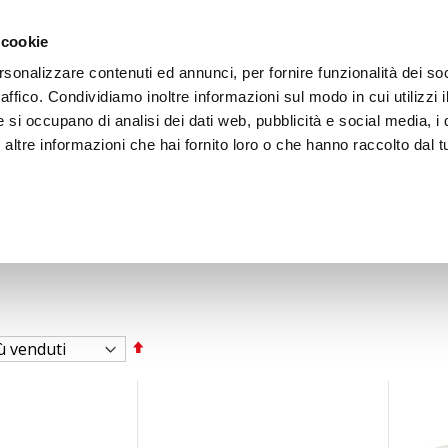
ACCEDI
CREA
 cookie
rsonalizzare contenuti ed annunci, per fornire funzionalità dei so
raffico. Condividiamo inoltre informazioni sul modo in cui utilizzi i
e si occupano di analisi dei dati web, pubblicità e social media, i 
ltre informazioni che hai fornito loro o che hanno raccolto dal tu
BICI
BEP'S GARAGE
Imposta
la
direzione
decrescente