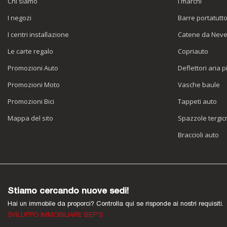
Chi siamo
I marchi
I negozi
Barre portatutt
I centri installazione
Catene da Nev
Le carte regalo
Copriauto
Promozioni Auto
Deflettori aria p
Promozioni Moto
Vasche baule
Promozioni Bici
Tappeti auto
Mappa del sito
Spazzole tergicr
Braccioli auto
Stiamo cercando nuove sedi!
Hai un immobile da proporci? Controlla qui se risponde ai nostri requisiti.
SVILUPPO IMMOBILIARE BEP'S