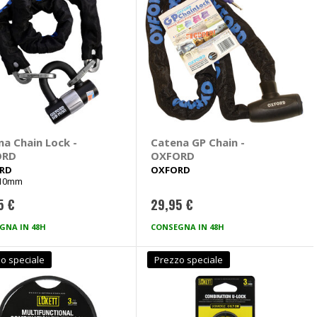
na Chain Lock -
Catena GP Chain -
ORD
OXFORD
RD
OXFORD
x10mm
5 €
29,95 €
GNA IN 48H
CONSEGNA IN 48H
o speciale
Prezzo speciale