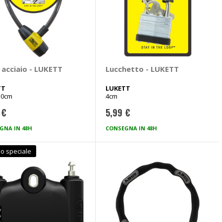
 acciaio - LUKETT
Lucchetto - LUKETT
TT
LUKETT
50cm
4cm
 €
5,99 €
GNA IN 48H
CONSEGNA IN 48H
o speciale