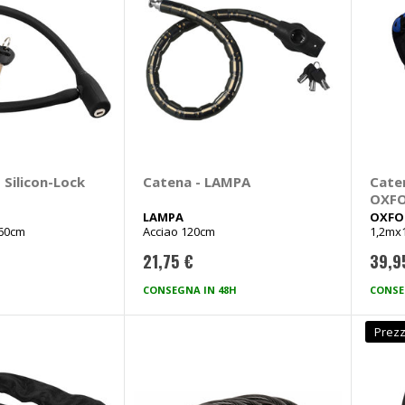
 Silicon-Lock
Catena - LAMPA
Cate
OXF
LAMPA
OXFO
 60cm
Acciao 120cm
1,2m
21,75 €
39,9
CONSEGNA IN 48H
CONSE
Prezz