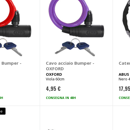
o Bumper -
Cavo acciaio Bumper -
Cate
OXFORD
OXFORD
ABUS
Viola 60cm
Nero 
4,95 €
17,9
8H
CONSEGNA IN 48H
CONSE
le