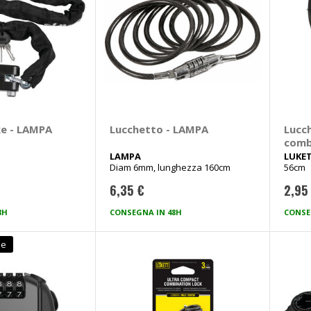
e - LAMPA
Lucchetto - LAMPA
Lucch
comb
LAMPA
LUKE
Diam 6mm, lunghezza 160cm
56cm
6,35 €
2,95
8H
CONSEGNA IN 48H
CONSE
le