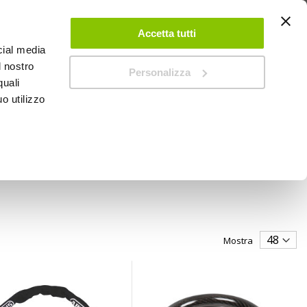
 UN ACCOUNT
CONTATTACI
NEGOZI
IL MIO NEGOZIO
Accetta tutti
cial media
l nostro
Personalizza
0
Carrello
quali
o utilizzo
PROMOZIONI
Mostra