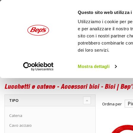
Questo sito web utilizza i
Utilizziamo i cookie per pe
e per analizzare il nostro t
sito con i nostri partner ch
potrebbero combinarle con a
dei loro servizi.
AUTO
MOTO
OUTDOOR
Mostra dettagli
Bici
Accessori bici
Home
Lucchetti e catene
Lucchetti e catene - Accessori bici - Bici | Bep'
TIPO
Ordina per
Catena
Cavo acciaio