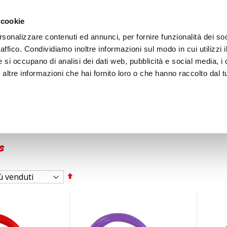
ACCEDI
CREA
 cookie
rsonalizzare contenuti ed annunci, per fornire funzionalità dei so
raffico. Condividiamo inoltre informazioni sul modo in cui utilizzi i
e si occupano di analisi dei dati web, pubblicità e social media, i 
ltre informazioni che hai fornito loro o che hanno raccolto dal tu
BICI
BEP'S GARAGE
s
Imposta
la
direzione
decrescente