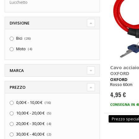
Lucchetto
DIVISIONE
elementi
Bici
26
elementi
Moto
4
Cavo acciai
MARCA
OXFORD
OXFORD
Rosso 60cm
PREZZO
4,95 €
elementi
0,00 €
-
10,00 €
16
CONSEGNA IN 4
elementi
10,00 €
-
20,00 €
5
Prezzo specia
elementi
20,00 €
-
30,00 €
4
elementi
30,00 €
-
40,00 €
2