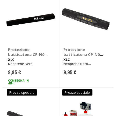
Protezione
Protezione
batticatena CP-N01
batticatena CP-N03
- XLC
- XLC
XLC
XLC
Neoprene Nero
Neoprene Nero
250x130x130mm
9,95 €
9,95 €
CONSEGNA IN
48H
Prezzo speciale
Prezzo speciale