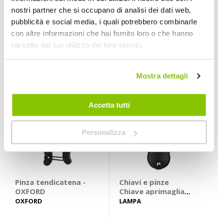
Machine - MUC-OFF
smagliatore -
MUC-OFF
OXFORD
nostri partner che si occupano di analisi dei dati web,
OXFORD
pubblicità e social media, i quali potrebbero combinarle
37,95 €
9,95 €
con altre informazioni che hai fornito loro o che hanno
raccolto dal tuo utilizzo dei loro servizi.
CONSEGNA IN
CONSEGNA IN
48H
48H
Mostra dettagli
Accetta tutti
Personalizza
Pinza tendicatena -
Chiavi e pinze
OXFORD
Chiave aprimaglia
catena - LAMPA
OXFORD
LAMPA