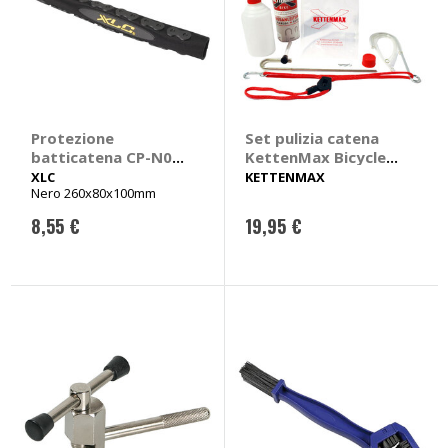
Protezione
Set pulizia catena
batticatena CP-N03
KettenMax Bicycle -
- XLC
KETTENMAX
XLC
KETTENMAX
Nero 260x80x100mm
8,55 €
19,95 €