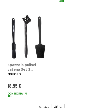
48H
Spazzola pulisci
catena Set 3
spazzole Cycle Pro -
OXFORD
OXFORD
18,95 €
CONSEGNA IN
48H
Mostra