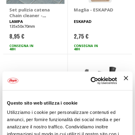
Set pulizia catena
Maglia - ESKAPAD
Chain cleaner -
LAMPA
LAMPA
ESKAPAD
135x50x70mm
8,95 €
2,75 €
CONSEGNA IN
CONSEGNA IN
48H
48H
Questo sito web utilizza i cookie
Utilizziamo i cookie per personalizzare contenuti ed
annunci, per fornire funzionalità dei social media e per
analizzare il nostro traffico. Condividiamo inoltre
Set pulizia catena
Chiavi e pinze
X-3 Dirty Chain
Extractor
informazioni sul modo in cui utilizzi il nostro sito con i