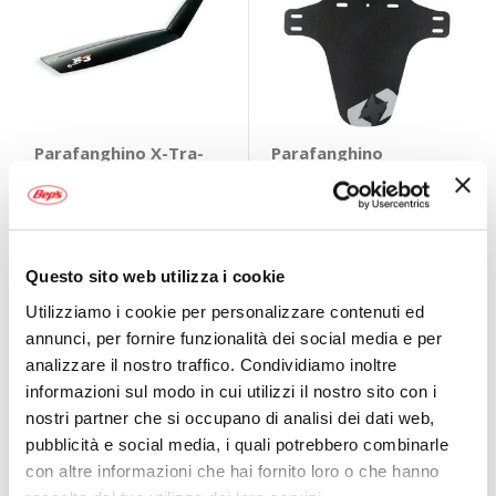
Parafanghino X-Tra-
Parafanghino
Dry - SKS
Anteriore Mudstop
Fork - OXFORD
SKS
OXFORD
Nero Universale
11,95 €
7,45 €
Questo sito web utilizza i cookie
CONSEGNA IN
48H
Utilizziamo i cookie per personalizzare contenuti ed
Prezzo speciale
annunci, per fornire funzionalità dei social media e per
analizzare il nostro traffico. Condividiamo inoltre
informazioni sul modo in cui utilizzi il nostro sito con i
nostri partner che si occupano di analisi dei dati web,
pubblicità e social media, i quali potrebbero combinarle
con altre informazioni che hai fornito loro o che hanno