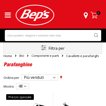
0
Carrello
Filtra per
Bici
Componenti e parti
Home
Cavalletti e parafanghi
Parafanghino
Imposta
Ordina per
la
direzione
Mostra
decrescente
Prezzo speciale