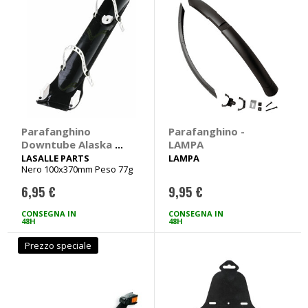
Parafanghino
Parafanghino -
Downtube Alaska -
LAMPA
LASALLE PARTS
LASALLE PARTS
LAMPA
Nero 100x370mm Peso 77g
6,95 €
9,95 €
CONSEGNA IN
CONSEGNA IN
48H
48H
Prezzo speciale