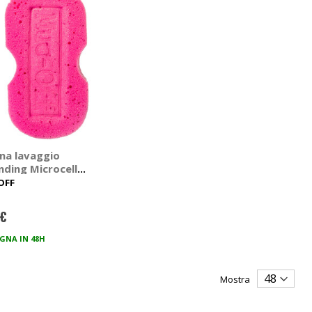
na lavaggio
nding Microcell
ge - MUC-OFF
OFF
 €
GNA IN 48H
Mostra