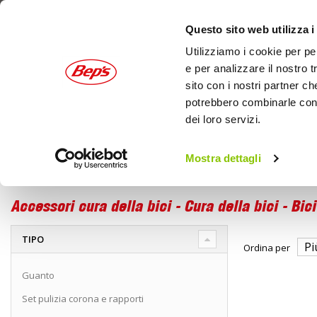
Questo sito web utilizza i
Utilizziamo i cookie per pe
e per analizzare il nostro t
sito con i nostri partner ch
potrebbero combinarle con a
dei loro servizi.
AUTO
MOTO
OUTDOOR
Mostra dettagli
Bici
Cura della bici
Home
Accessori cura della bici
Accessori cura della bici - Cura della bici - Bici
TIPO
Ordina per
Guanto
Set pulizia corona e rapporti