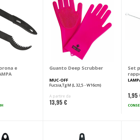
corona e
Guanto Deep Scrubber
Set p
LAMPA
rappo
LAM
MUC-OFF
LAMP
Fucsia,Tg M (L 32,5 - W16cm)
1,95
A partire da
13,95 €
8H
CONSE