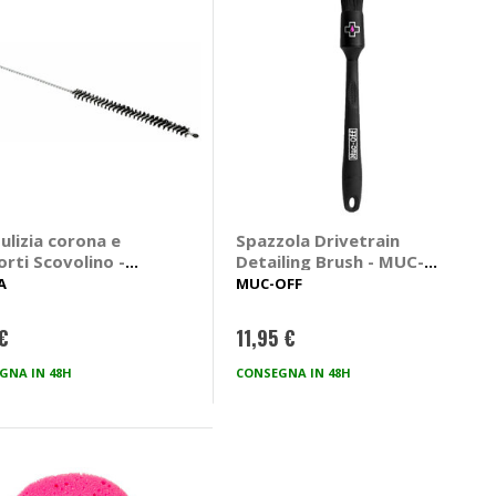
ulizia corona e
Spazzola Drivetrain
rti Scovolino -
Detailing Brush - MUC-
PA
OFF
A
MUC-OFF
 €
11,95 €
GNA IN 48H
CONSEGNA IN 48H