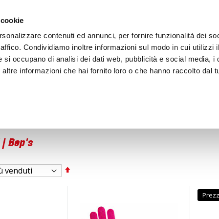
ACCEDI
CREA
 cookie
rsonalizzare contenuti ed annunci, per fornire funzionalità dei so
raffico. Condividiamo inoltre informazioni sul modo in cui utilizzi i
e si occupano di analisi dei dati web, pubblicità e social media, i 
ltre informazioni che hai fornito loro o che hanno raccolto dal tu
BICI
BEP'S GARAGE
 | Bep's
Imposta
la
direzione
decrescente
Prezz