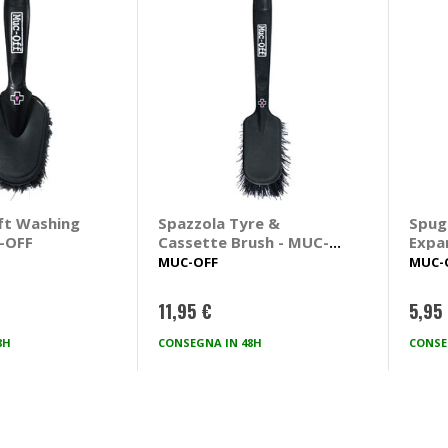
ft Washing
Spazzola Tyre &
Spug
-OFF
Cassette Brush - MUC-
Expa
OFF
Spon
MUC-OFF
MUC-
11,95 €
5,95
8H
CONSEGNA IN 48H
CONSE