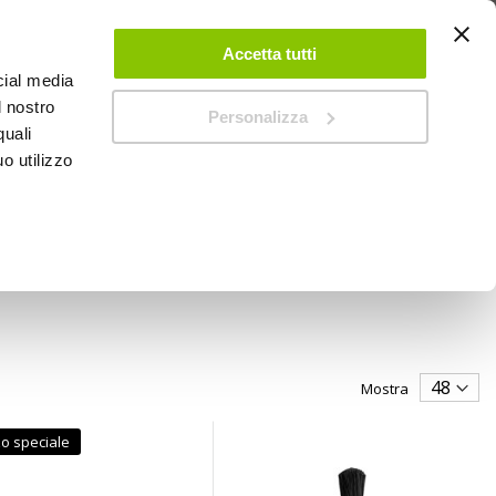
 UN ACCOUNT
CONTATTACI
NEGOZI
IL MIO NEGOZIO
Accetta tutti
cial media
l nostro
Personalizza
0
Carrello
quali
o utilizzo
PROMOZIONI
Mostra
o speciale