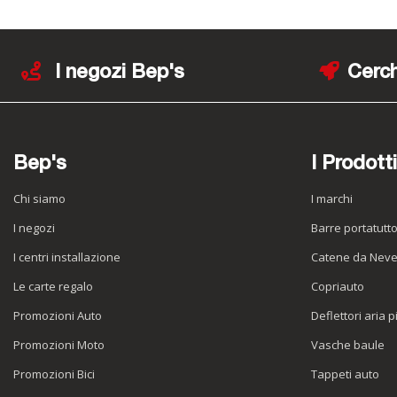
I negozi Bep's
Cerch
Bep's
I Prodotti
Chi siamo
I marchi
I negozi
Barre portatutt
I centri installazione
Catene da Nev
Le carte regalo
Copriauto
Promozioni Auto
Deflettori aria p
Promozioni Moto
Vasche baule
Promozioni Bici
Tappeti auto