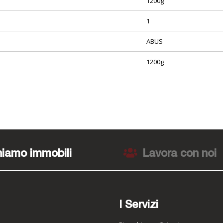
1200g
1
ABUS
1200g
iamo immobili
Lavora con noi
I Servizi