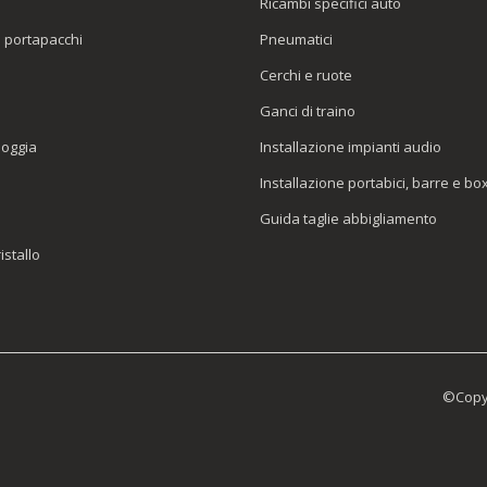
Ricambi specifici auto
o portapacchi
Pneumatici
e
Cerchi e ruote
Ganci di traino
ioggia
Installazione impianti audio
Installazione portabici, barre e bo
Guida taglie abbigliamento
istallo
©Copyr