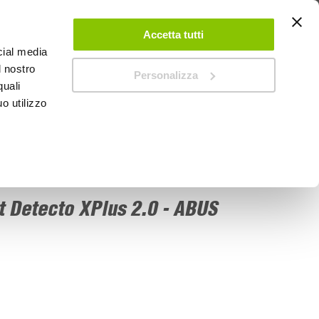
 UN ACCOUNT
CONTATTACI
NEGOZI
IL MIO NEGOZIO
Accetta tutti
cial media
l nostro
Personalizza
0
Carrello
quali
o utilizzo
PROMOZIONI
t Detecto XPlus 2.0 - ABUS