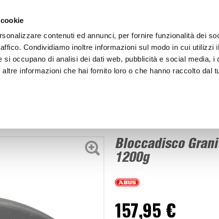
ACCEDI
CREA
 cookie
rsonalizzare contenuti ed annunci, per fornire funzionalità dei so
raffico. Condividiamo inoltre informazioni sul modo in cui utilizzi i
e si occupano di analisi dei dati web, pubblicità e social media, i 
ltre informazioni che hai fornito loro o che hanno raccolto dal tu
BICI
BEP'S GARAGE
Bloccadisco Granit Detecto XPlus 2.0 - ABUS
sco
Bloccadisco Grani
1200g
157,95 €