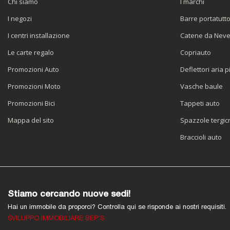
Chi siamo
I marchi
I negozi
Barre portatutt
I centri installazione
Catene da Nev
Le carte regalo
Copriauto
Promozioni Auto
Deflettori aria p
Promozioni Moto
Vasche baule
Promozioni Bici
Tappeti auto
Mappa del sito
Spazzole tergicr
Braccioli auto
Stiamo cercando nuove sedi!
Hai un immobile da proporci? Controlla qui se risponde ai nostri requisiti.
SVILUPPO IMMOBILIARE BEP'S