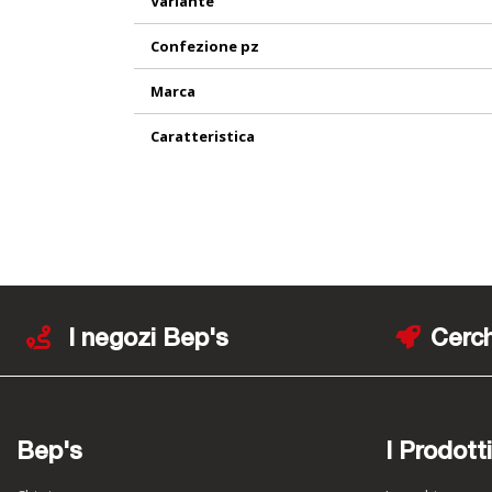
Variante
Confezione pz
Marca
Caratteristica
I negozi Bep's
Cerch
Bep's
I Prodotti