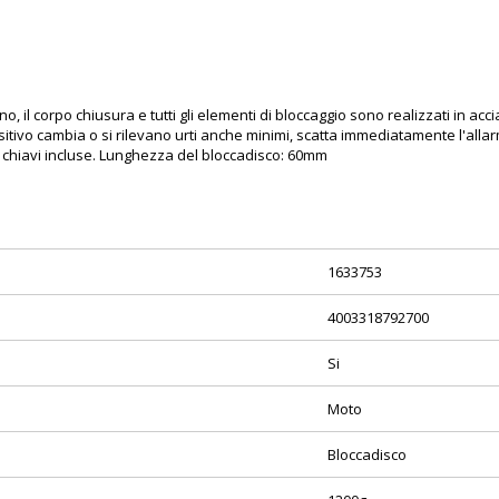
o, il corpo chiusura e tutti gli elementi di bloccaggio sono realizzati in a
itivo cambia o si rilevano urti anche minimi, scatta immediatamente l'allarme
Due chiavi incluse. Lunghezza del bloccadisco: 60mm
1633753
4003318792700
Si
Moto
Bloccadisco