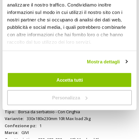
Descrizione
analizzare il nostro traffico. Condividiamo inoltre
informazioni sul modo in cui utilizzi il nostro sito con i
Borsa da serbatoio con struttura impermeabile e capacità di 10lt.
nostri partner che si occupano di analisi dei dati web,
Dotata di cinghie con chiusura cam buckle per un aggancio e sgancio
rapido e sicuro. Tasca impermeabile per smartphone. Materiali
pubblicità e social media, i quali potrebbero combinarle
testati ai raggi UV, per garantire resistenza e durabilità nel tempo.
con altre informazioni che hai fornito loro o che hanno
Inserti riflettenti, per una migliore visibilità in condizioni di scarsa
raccolto dal tuo utilizzo dei loro servizi.
illuminazione. Supporto per smartphone removibile per una
maggiore versatilità
Mostra dettagli
Specifiche tecniche
Accetta tutti
Maggiori
2134889
Informazioni
8019606356840
Si
Personalizza
Moto
Borsa da serbatoio - Con Cinghia
330x180x230mm 10lt Max load 2kg
1
GIVI