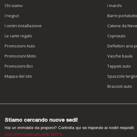
Chi siamo
I marchi
I negozi
Barre portatutt
I centri installazione
Catene da Nev
Le carte regalo
Copriauto
Promozioni Auto
Deflettori aria p
Promozioni Moto
Vasche baule
Promozioni Bici
Tappeti auto
Mappa del sito
Spazzole tergicr
Braccioli auto
Stiamo cercando nuove sedi!
Hai un immobile da proporci? Controlla qui se risponde ai nostri requisiti.
SVILUPPO IMMOBILIARE BEP'S