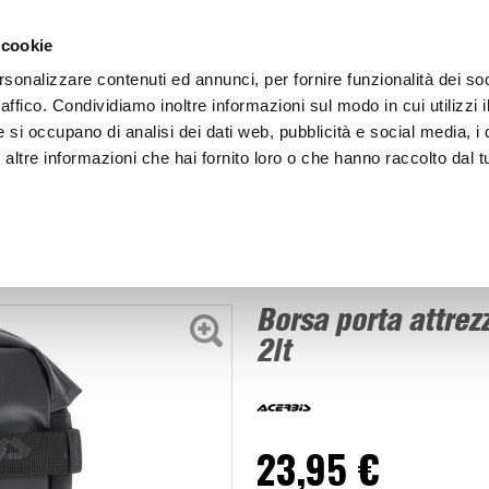
ACCEDI
CREA
 cookie
rsonalizzare contenuti ed annunci, per fornire funzionalità dei so
raffico. Condividiamo inoltre informazioni sul modo in cui utilizzi i
e si occupano di analisi dei dati web, pubblicità e social media, i 
ltre informazioni che hai fornito loro o che hanno raccolto dal tu
BICI
BEP'S GARAGE
Borsa porta attrezzi Front tools bag - ACERBIS
oto
Borsa porta attrez
2lt
23,95 €