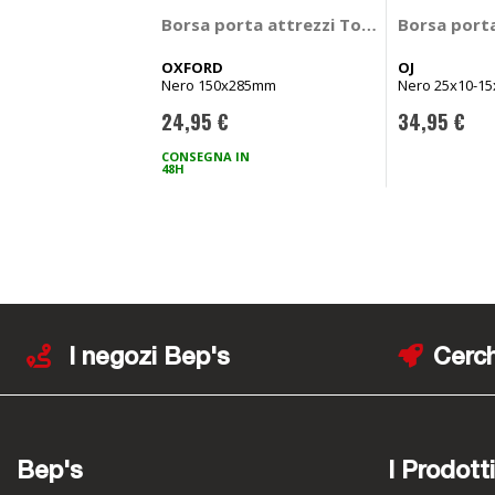
Borsa porta attrezzi Toolstash - OXFO
Borsa porta
OXFORD
OJ
Nero 150x285mm
Nero 25x10-15
24,95 €
34,95 €
CONSEGNA IN
48H
I negozi Bep's
Cerch
Bep's
I Prodotti