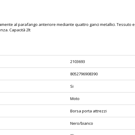
damente al parafango anteriore mediante quattro ganci metallici. Tessuto e
za. Capacità 2lt
2103693
8052796908390
Si
Moto
Borsa porta attrezzi
Nero/bianco