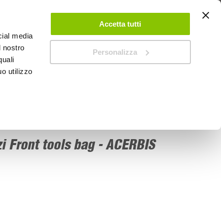
 UN ACCOUNT
CONTATTACI
NEGOZI
IL MIO NEGOZIO
Accetta tutti
cial media
l nostro
Personalizza
0
Carrello
quali
o utilizzo
PROMOZIONI
zi Front tools bag - ACERBIS