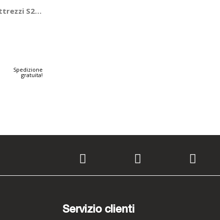
ACERBIS
trezzi S250 - GIVI
Spedizione
gratuita!
Servizio clienti