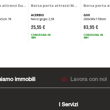
RD
 attrezzi Dual bags - OJ
Borsa porta attrezzi Manubag Tool Bag - 
Borsa porta at
ACERBIS
GIVI
x5cm 1lt
Nero/grigio 2,5lt
260x90x170mm
25,55 €
83,95 €
CONSEGNA IN
CONSEGNA IN
48H
48H
iamo immobili
Lavora con noi
I Servizi