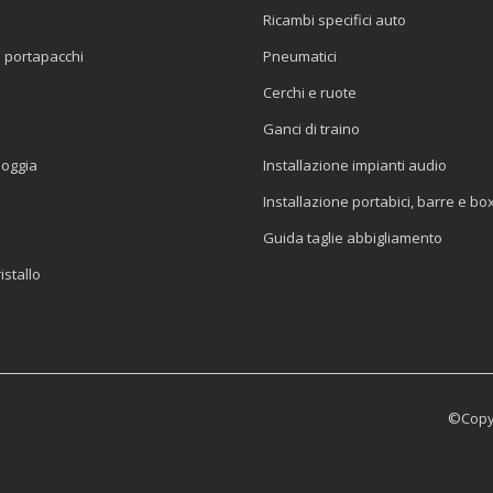
Ricambi specifici auto
o portapacchi
Pneumatici
e
Cerchi e ruote
Ganci di traino
ioggia
Installazione impianti audio
Installazione portabici, barre e bo
Guida taglie abbigliamento
istallo
©Copyr