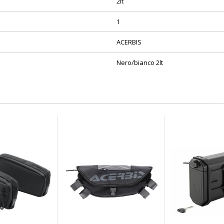
2lt
1
ACERBIS
Nero/bianco 2lt