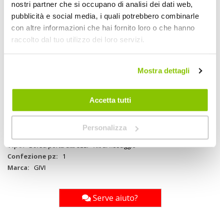
nostri partner che si occupano di analisi dei dati web,
Kit di attacco universale per il fissaggio della cassetta laterale porta
pubblicità e social media, i quali potrebbero combinarle
attrezzi Givi S250 (cassetta laterale non inclusa in confezione,
acquistabile separatamente, vedi nostro codice
1548243
). Da
con altre informazioni che hai fornito loro o che hanno
abbinare all' S250 (vedi nostro codice
1548243
) e al portavaligie
raccolto dal tuo utilizzo dei loro servizi.
laterale specifico
Mostra dettagli
Specifiche tecniche
Accetta tutti
Maggiori
1555115
Informazioni
8019606217295
Si
Personalizza
Moto
Borsa porta attrezzi - Kit di fissaggio
1
GIVI
Serve aiuto?