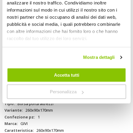
analizzare il nostro traffico. Condividiamo inoltre
Cassetta porta attrezzi da montare tra il portavaligie laterale e la
informazioni sul modo in cui utilizzi il nostro sito con i
carenatura della moto. Da abbinare al kit di attacco universale
S250KIT (vedi nostro codice
1555115
) o ai kit di attacco specifici TL.
nostri partner che si occupano di analisi dei dati web,
Tappo antipolvere sulla serratura. Realizzata in tecnopolimero
pubblicità e social media, i quali potrebbero combinarle
rinforzato. Separatore interno removibile. Water resistant.
con altre informazioni che hai fornito loro o che hanno
Coperchio montabile in entrambi i sensi (serratura verso l'alto o
verso il basso). Possibilità di fissaggio sia sul lato destro che sinistro,
raccolto dal tuo utilizzo dei loro servizi.
a seconda degli ingombri della moto
Mostra dettagli
Specifiche tecniche
Accetta tutti
Maggiori
1548243
Informazioni
8019606210586
Si
Personalizza
Moto
Borsa porta attrezzi
260x90x170mm
1
GIVI
260x90x170mm