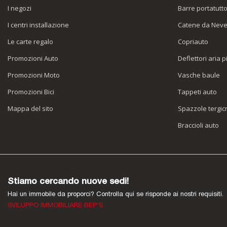
I negozi
Barre portatutt
I centri installazione
Catene da Nev
Le carte regalo
Copriauto
Promozioni Auto
Deflettori aria p
Promozioni Moto
Vasche baule
Promozioni Bici
Tappeti auto
Mappa del sito
Spazzole tergicr
Braccioli auto
Stiamo cercando nuove sedi!
Hai un immobile da proporci? Controlla qui se risponde ai nostri requisiti.
SVILUPPO IMMOBILIARE BEP'S