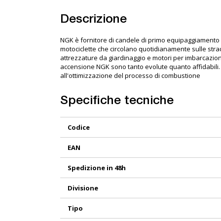
Descrizione
NGK è fornitore di candele di primo equipaggiamento p
motociclette che circolano quotidianamente sulle strad
attrezzature da giardinaggio e motori per imbarcazioni
accensione NGK sono tanto evolute quanto affidabili.
all'ottimizzazione del processo di combustione
Specifiche tecniche
Maggiori
Codice
Informazioni
EAN
Spedizione in 48h
Divisione
Tipo