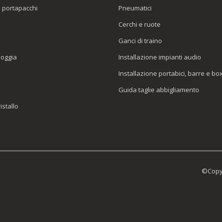
o portapacchi
Pneumatici
e
Cerchi e ruote
Ganci di traino
ioggia
Installazione impianti audio
Installazione portabici, barre e bo
Guida taglie abbigliamento
istallo
©Copyr