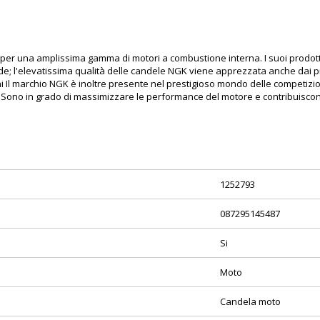
er una amplissima gamma di motori a combustione interna. I suoi prodotti 
e; l'elevatissima qualità delle candele NGK viene apprezzata anche dai più 
 Il marchio NGK è inoltre presente nel prestigioso mondo delle competizioni 
 Sono in grado di massimizzare le performance del motore e contribuiscon
1252793
087295145487
Si
Moto
Candela moto