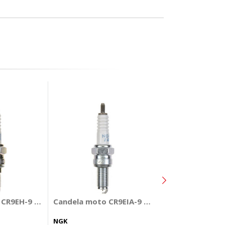
Candela moto C
 CR9EH-9 - NGK
Candela moto CR9EIA-9 - NGK
NGK
NGK