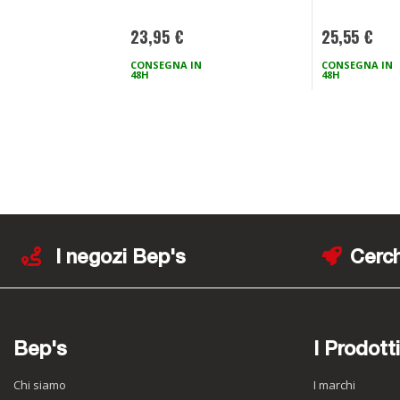
23,95 €
25,55 €
CONSEGNA IN
CONSEGNA IN
48H
48H
I negozi Bep's
Cerch
Bep's
I Prodotti
Chi siamo
I marchi