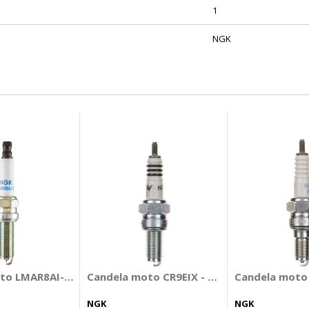
1
NGK
to LMAR8AI-8 - NGK
Candela moto CR9EIX - NGK
Candela moto
NGK
NGK