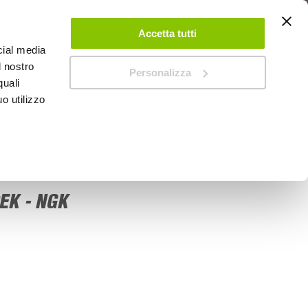
 UN ACCOUNT
CONTATTACI
NEGOZI
IL MIO NEGOZIO
Accetta tutti
cial media
l nostro
Personalizza
0
Carrello
quali
o utilizzo
PROMOZIONI
EK - NGK