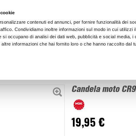
ACCEDI
CREA
 cookie
rsonalizzare contenuti ed annunci, per fornire funzionalità dei so
raffico. Condividiamo inoltre informazioni sul modo in cui utilizzi i
e si occupano di analisi dei dati web, pubblicità e social media, i 
ltre informazioni che hai fornito loro o che hanno raccolto dal tu
BICI
BEP'S GARAGE
Candela moto CR9EK - NGK
Candela
Candela moto CR9
19,95 €