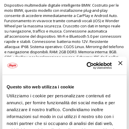
Dispositivo multimediale digitale intelligente BMW. Costruito per le
moto BMW, questo modello con installazione plug-and-play
consente di accedere immediatamente a CarPlay e Android Auto.
Funzionamento in vivavoce tramite comandi vocali (iOS) e Wonder
Wheel per la massima sicurezza. Cruscotto con dati in tempo reale
su navigazione, traffico e musica. Connessione automatica
all'accensione del dispositivo. Wi-Fi e Bluetooth 5.0 per connessioni
rapide e stabili. Connessione: batteria moto 12V. Resistente
allacqua: IP68. Sistema operativo: CGOS Linux. Mirroring del telefono
e navigazione disponibili. RAM: 2GB DDR3. Memoria interna: 8GB.
GPS + BeiDou per localizzazione precisa. Schermo: IPS da 5 pollici
1280x720. Progettato specificamente per le moto dotate di Nav Prep
5/6 di BMW. Si collega direttamente alla base Nav Prep ed è
alimentato dall'impianto elettrico della BMW
Questo sito web utilizza i cookie
Specifiche tecniche
Utilizziamo i cookie per personalizzare contenuti ed
annunci, per fornire funzionalità dei social media e per
Maggiori
2156563
analizzare il nostro traffico. Condividiamo inoltre
Informazioni
6977387770540
informazioni sul modo in cui utilizzi il nostro sito con i
Si
nostri partner che si occupano di analisi dei dati web,
Moto