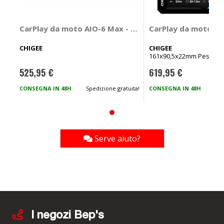
CarPlay da moto AIO-6 Max - CHIGEE
CarPlay da moto AI
CHIGEE
CHIGEE
161x90,5x22mm Peso 36
525,95 €
619,95 €
CONSEGNA IN 48H
Spedizione gratuita!
CONSEGNA IN 48H
Spe
Serve aiuto?
I negozi Bep's