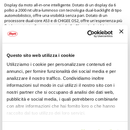
Display da moto all-in-one intelligente. Dotato di un display da 6
pollici a 2000 nit ultra-luminoso con tecnologia dual-backlight di tipo
automobilistico, offre una visibilità senza pari. Dotato di un
processore dual-core A53 e di CHIGEE OS2, offre un'esperienza più
fluida e potente. Supporto per Apple CarPlay e Android Auto, con
mirroring automatico all'avvio della moto. Standard di robustezza
elevati: display certificato IP69K per resistenza a getti d'acqua ad
alta pressione e polvere. La confezione include: cablaggio Type-C,
cavo di alimentazione; anelli riduttori, staffa 22-32 mm; fascette
(plastiche e in velcro), strumenti di smontaggio, adesivi
Questo sito web utilizza i cookie
Utilizziamo i cookie per personalizzare contenuti ed
annunci, per fornire funzionalità dei social media e per
Specifiche tecniche
analizzare il nostro traffico. Condividiamo inoltre
Maggiori
informazioni sul modo in cui utilizzi il nostro sito con i
2160947
Informazioni
6977387770755
nostri partner che si occupano di analisi dei dati web,
Si
pubblicità e social media, i quali potrebbero combinarle
Moto
con altre informazioni che hai fornito loro o che hanno
CarPlay da moto
raccolto dal tuo utilizzo dei loro servizi.
1
Volantino