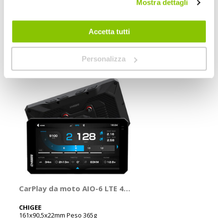
CHIGEE
Mostra dettagli
Accetta tutti
POTREBBERO INTERESSARTI
Personalizza
Volantino
CarPlay da moto AIO-6 LTE 4G - CHIGEE
CHIGEE
161x90,5x22mm Peso 365g