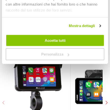
CarPlay da moto
con altre informazioni che hai fornito loro o che hanno
320gr 152x85x21mm
raccolto dal tuo utilizzo dei loro servizi.
1
MIDLAND
320gr 152x85x21mm
Mostra dettagli
Accetta tutti
POTREBBERO INTERESSARTI
Prezzo speciale
Volantino
Personalizza