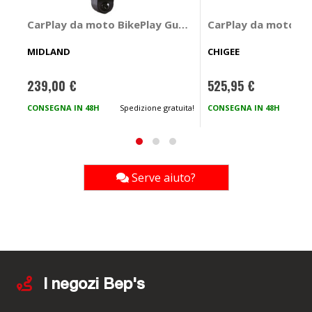
CarPlay da moto BikePlay Guardian - MIDLAND
CarPlay da moto AI
MIDLAND
CHIGEE
239,00 €
525,95 €
CONSEGNA IN 48H
Spedizione gratuita!
CONSEGNA IN 48H
Spe
Serve aiuto?
I negozi Bep's