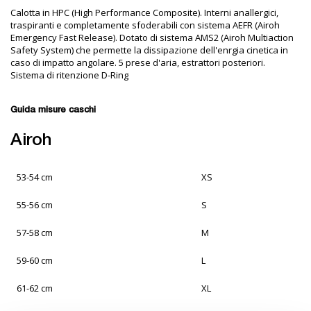
Calotta in HPC (High Performance Composite). Interni anallergici,
traspiranti e completamente sfoderabili con sistema AEFR (Airoh
Emergency Fast Release). Dotato di sistema AMS2 (Airoh Multiaction
Safety System) che permette la dissipazione dell'enrgia cinetica in
caso di impatto angolare. 5 prese d'aria, estrattori posteriori.
Sistema di ritenzione D-Ring
Guida misure caschi
Airoh
53-54 cm
XS
55-56 cm
S
57-58 cm
M
59-60 cm
L
61-62 cm
XL