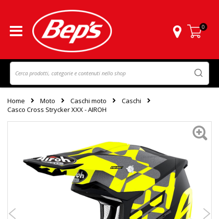
0
Carrello
Home
Moto
Caschi moto
Caschi
Casco Cross Strycker XXX - AIROH