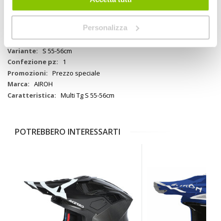
Informazioni
8029243317524
Moto
Personalizza
Casco Cross
Multi
S 55-56cm
1
Prezzo speciale
AIROH
Multi Tg S 55-56cm
POTREBBERO INTERESSARTI