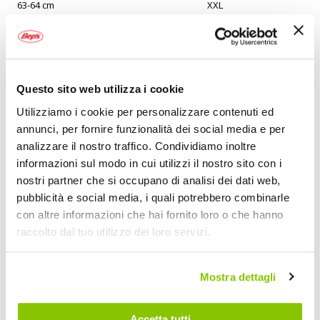
63-64 cm
XXL
Le informazioni sulle dimensioni sono fornite dal produttore e
non garantiscono una perfetta vestibilit.
Questo sito web utilizza i cookie
Come misurare
Utilizziamo i cookie per personalizzare contenuti ed
annunci, per fornire funzionalità dei social media e per
analizzare il nostro traffico. Condividiamo inoltre
informazioni sul modo in cui utilizzi il nostro sito con i
nostri partner che si occupano di analisi dei dati web,
pubblicità e social media, i quali potrebbero combinarle
con altre informazioni che hai fornito loro o che hanno
CIRCONFERENZA: Avvolgi un nastro di misurazione attorno alla testa,
tenendo il nastro aderente e passando sopra la fronte.
raccolto dal tuo utilizzo dei loro servizi.
Mostra dettagli
Specifiche tecniche
Maggiori
1796156
Accetta tutti