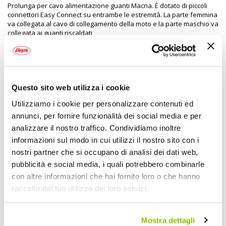
Prolunga per cavo alimentazione guanti Macna. È dotato di piccoli
connettori Easy Connect su entrambe le estremità. La parte femmina
va collegata al cavo di collegamento della moto e la parte maschio va
collegata ai guanti riscaldati
Specifiche tecniche
Questo sito web utilizza i cookie
Maggiori
2099904
Informazioni
8718913089129
Utilizziamo i cookie per personalizzare contenuti ed
Si
annunci, per fornire funzionalità dei social media e per
Moto
analizzare il nostro traffico. Condividiamo inoltre
Cavo alimentazione
informazioni sul modo in cui utilizzi il nostro sito con i
1
nostri partner che si occupano di analisi dei dati web,
MACNA
pubblicità e social media, i quali potrebbero combinarle
con altre informazioni che hai fornito loro o che hanno
raccolto dal tuo utilizzo dei loro servizi.
POTREBBERO INTERESSARTI
Mostra dettagli