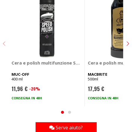
Cera e polish multifunzione SPEED POLISH - MUC-OFF
Cera e polish multi
MUC-OFF
MACBRITE
400 ml
500ml
11,96 €
17,95 €
-20%
Prezzo
speciale
CONSEGNA IN 48H
CONSEGNA IN 48H
Serve aiuto?