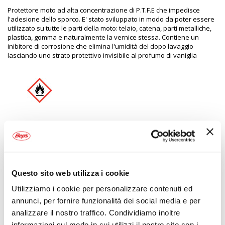
Protettore moto ad alta concentrazione di P.T.F.E che impedisce
l'adesione dello sporco. E' stato sviluppato in modo da poter essere
utilizzato su tutte le parti della moto: telaio, catena, parti metalliche,
plastica, gomma e naturalmente la vernice stessa. Contiene un
inibitore di corrosione che elimina l'umidità del dopo lavaggio
lasciando uno strato protettivo invisibile al profumo di vaniglia
Pericolo
Aerosol altamente infiammabile.
Contenitore pressurizzato: può esplodere se riscaldato.
Questo sito web utilizza i cookie
Utilizziamo i cookie per personalizzare contenuti ed
annunci, per fornire funzionalità dei social media e per
MUC OFF MOTORCYCLE PROTECTANT.MP4
analizzare il nostro traffico. Condividiamo inoltre
informazioni sul modo in cui utilizzi il nostro sito con i