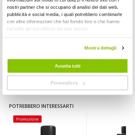
nostri partner che si occupano di analisi dei dati web,
pubblicità e social media, i quali potrebbero combinarle
Specifiche tecniche
con altre informazioni che hai fornito loro o che hanno
raccolto dal tuo utilizzo dei loro servizi.
Maggiori
1455225
Informazioni
5037835608007
Si
Mostra dettagli
Moto
Cera e polish multifunzione
500 ml
Accetta tutti
1
MUC-OFF
Personalizza
500 ml
POTREBBERO INTERESSARTI
Promozione