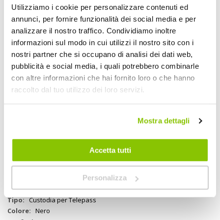
Descrizione
Utilizziamo i cookie per personalizzare contenuti ed
annunci, per fornire funzionalità dei social media e per
Custodia per dispositivi di pagamento del pedaggio autostradale del
analizzare il nostro traffico. Condividiamo inoltre
tipo "TELEPASS" (Telepass è un marchio registrato di proprietà di
informazioni sul modo in cui utilizzi il nostro sito con i
Atlantia S.p.a. di cui Telepass S.p.A. è licenziataria. Non esiste alcun
tipo di accordo o legame tra l'azienda che produce questo articolo,
nostri partner che si occupano di analisi dei dati web,
ed il distributore / rivenditore dello stesso e Atlantia S.p.a.. Il nome é
pubblicità e social media, i quali potrebbero combinarle
utilizzato unicamente allo scopo di descrivere al consumatore la
con altre informazioni che hai fornito loro o che hanno
compatibilità e la destinazione dell'accessorio) con kit universale per
il fissaggio su manubri tubolari. Studiato per l'aggancio al manubrio.
raccolto dal tuo utilizzo dei loro servizi.
Pratico ed utilissimo per l'autostrada
Mostra dettagli
Specifiche tecniche
Accetta tutti
Maggiori
1092079
Informazioni
8019606085023
Si
Personalizza
Moto
Custodia per Telepass
Nero