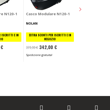
Casco Modulare
re N120-1
Casco Modulare N120-1
HJC
NOLAN
EXTRA SCONTI PER ISC
 ISCRITTI E IN
EXTRA SCONTI PER ISCRITTI E IN
NEGOZIO
IO
NEGOZIO
360,00 €
 €
342,00 €
399,90 €
379,99 €
Spedizione gratuita!
Spedizione gratuita!