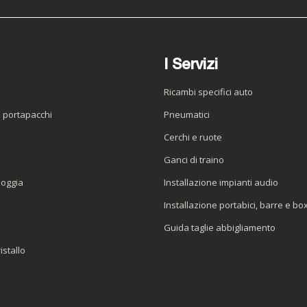
I Servizi
Ricambi specifici auto
o portapacchi
Pneumatici
e
Cerchi e ruote
Ganci di traino
ioggia
Installazione impianti audio
Installazione portabici, barre e bo
Guida taglie abbigliamento
istallo