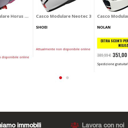
lare Horus X Ray
Casco Modulare Neotec 3
Casco Modula
SHOEI
NOLAN
EXTRA SCONTI PER
NEGOZ
Attualmente non disponibile online
351,00
389,99 €
 disponibile online
Spedizione gratuita!
iamo immobili
Lavora con noi