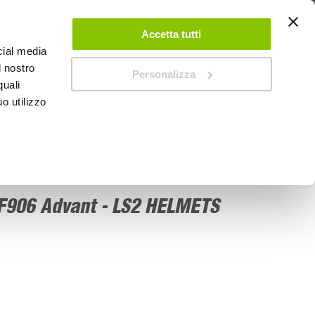
 UN ACCOUNT
CONTATTACI
NEGOZI
IL MIO NEGOZIO
Accetta tutti
cial media
l nostro
Personalizza
0
Carrello
quali
o utilizzo
PROMOZIONI
F906 Advant - LS2 HELMETS