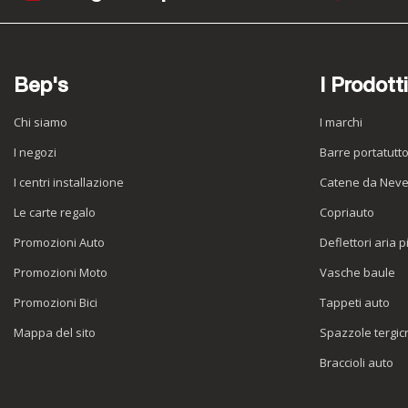
Bep's
I Prodotti
Chi siamo
I marchi
I negozi
Barre portatutt
I centri installazione
Catene da Nev
Le carte regalo
Copriauto
Promozioni Auto
Deflettori aria p
Promozioni Moto
Vasche baule
Promozioni Bici
Tappeti auto
Mappa del sito
Spazzole tergicr
Braccioli auto