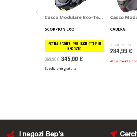
Casco Modulare Exo-Tech EVO Conquer
Casco Modu
SCORPION EXO
CABERG
EXTRA SCONTI PER ISCRITTI E IN
A partire da
NEGOZIO
284,99 €
345,00 €
369,90 €
Attualmente non
Spedizione gratuita!
I negozi Bep's
Cerch