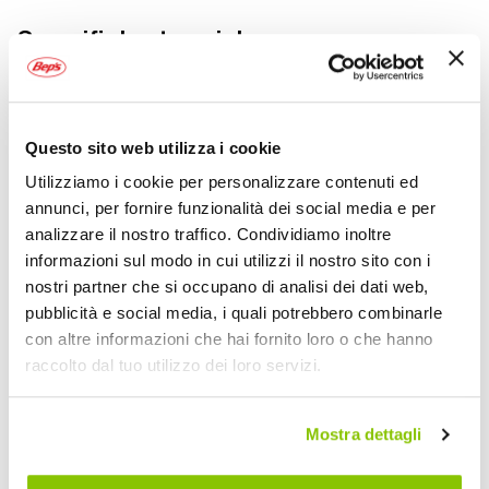
Specifiche tecniche
Maggiori
1453321
Informazioni
3608670079592
No
Questo sito web utilizza i cookie
Moto
Utilizziamo i cookie per personalizzare contenuti ed
Filtro aria
annunci, per fornire funzionalità dei social media e per
1
Prezzo speciale
analizzare il nostro traffico. Condividiamo inoltre
TNT
informazioni sul modo in cui utilizzi il nostro sito con i
nostri partner che si occupano di analisi dei dati web,
pubblicità e social media, i quali potrebbero combinarle
POTREBBERO INTERESSARTI
con altre informazioni che hai fornito loro o che hanno
raccolto dal tuo utilizzo dei loro servizi.
Mostra dettagli