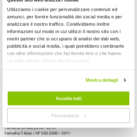
Maggiori
2154944
Utilizziamo i cookie per personalizzare contenuti ed
Informazioni
8055732591571
annunci, per fornire funzionalità dei social media e per
Si
analizzare il nostro traffico. Condividiamo inoltre
Moto
informazioni sul modo in cui utilizzi il nostro sito con i
Filtro Aria Sportivo
nostri partner che si occupano di analisi dei dati web,
111,5x150mm
pubblicità e social media, i quali potrebbero combinarle
1
con altre informazioni che hai fornito loro o che hanno
BMC
raccolto dal tuo utilizzo dei loro servizi.
Rettangolare 111,5x150mm + altri 5 veicoli
Mostra dettagli
Veicoli compatibili
Suzuki GSX S 125 2017 >
Accetta tutti
Suzuki GSX S 150 2017 >
Suzuki GSX-R 150 2017 >
Suzuki GSX-R 125 2017 >
Personalizza
Yamaha MT 25 250 2015 >
Yamaha MT-03 321 2016 >
Yamaha SR 400 2014 > 2016
Yamaha T-Max / XP 500 2008 > 2011