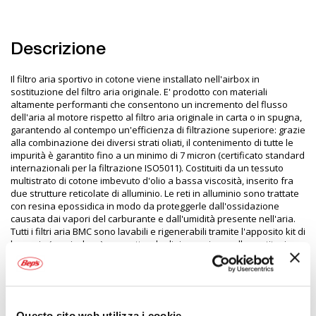
Descrizione
Il filtro aria sportivo in cotone viene installato nell'airbox in
sostituzione del filtro aria originale. E' prodotto con materiali
altamente performanti che consentono un incremento del flusso
dell'aria al motore rispetto al filtro aria originale in carta o in spugna,
garantendo al contempo un'efficienza di filtrazione superiore: grazie
alla combinazione dei diversi strati oliati, il contenimento di tutte le
impurità è garantito fino a un minimo di 7 micron (certificato standard
internazionali per la filtrazione ISO5011). Costituiti da un tessuto
multistrato di cotone imbevuto d'olio a bassa viscosità, inserito fra
due strutture reticolate di alluminio. Le reti in alluminio sono trattate
con resina epossidica in modo da proteggerle dall'ossidazione
causata dai vapori del carburante e dall'umidità presente nell'aria.
Tutti i filtri aria BMC sono lavabili e rigenerabili tramite l'apposito kit di
lavaggio (non incluso), permettendo di risparmiare sulla sostituzione
periodica del filtro
Specifiche tecniche
Questo sito web utilizza i cookie