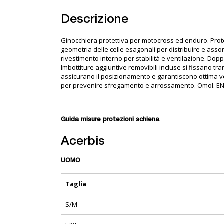
Descrizione
Ginocchiera protettiva per motocross ed enduro. Proteg
geometria delle celle esagonali per distribuire e assor
rivestimento interno per stabilità e ventilazione. Doppi
Imbottiture aggiuntive removibili incluse si fissano tr
assicurano il posizionamento e garantiscono ottima ve
per prevenire sfregamento e arrossamento. Omol. EN1
Guida misure protezioni schiena
Acerbis
UOMO
Taglia
S/M