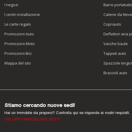
I negozi
Barre portatutt
I centri installazione
Catene da Nev
Le carte regalo
Copriauto
Promozioni Auto
Deflettori aria p
Promozioni Moto
Vasche baule
Promozioni Bici
Tappeti auto
Mappa del sito
Spazzole tergicr
Braccioli auto
Stiamo cercando nuove sedi!
Hai un immobile da proporci? Controlla qui se risponde ai nostri requisiti.
SVILUPPO IMMOBILIARE BEP'S