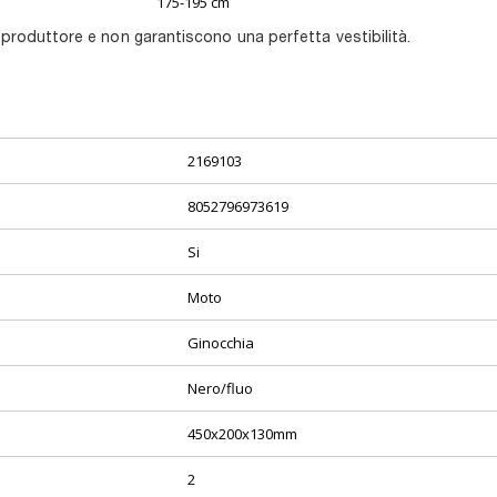
175-195 cm
 produttore e non garantiscono una perfetta vestibilità.
2169103
8052796973619
Si
Moto
Ginocchia
Nero/fluo
450x200x130mm
2