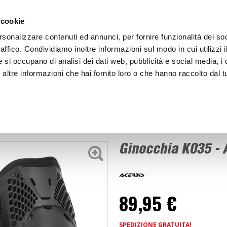
ACCEDI
CREA
 cookie
rsonalizzare contenuti ed annunci, per fornire funzionalità dei so
raffico. Condividiamo inoltre informazioni sul modo in cui utilizzi i
e si occupano di analisi dei dati web, pubblicità e social media, i 
ltre informazioni che hai fornito loro o che hanno raccolto dal tu
BICI
BEP'S GARAGE
Ginocchia K035 - ACERBIS
oni
Ginocchia K035 -
89,95 €
SPEDIZIONE GRATUITA!