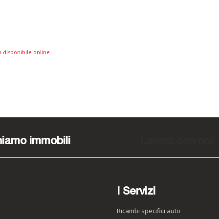
 disponibile online
iamo immobili
Lavora con noi
I Servizi
Ricambi specifici auto