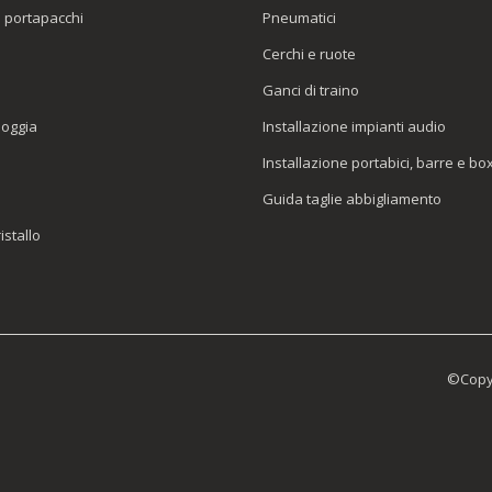
o portapacchi
Pneumatici
e
Cerchi e ruote
Ganci di traino
ioggia
Installazione impianti audio
Installazione portabici, barre e bo
Guida taglie abbigliamento
istallo
©Copyr