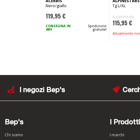
ACERBIS
ALPINESTARS
Nero/giallo
Tg L/XL
119,95 €
A partire da
115,95 €
CONSEGNA IN
Spedizione
48H
gratuita!
Attualmente non
I negozi Bep's
Cerch
Bep's
I Prodotti
Chi siamo
I marchi