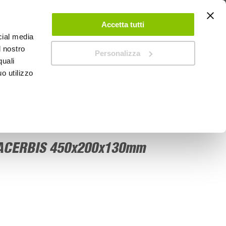
 UN ACCOUNT
CONTATTACI
NEGOZI
IL MIO NEGOZIO
Accetta tutti
cial media
l nostro
Personalizza
0
Carrello
quali
o utilizzo
PROMOZIONI
 ACERBIS 450x200x130mm