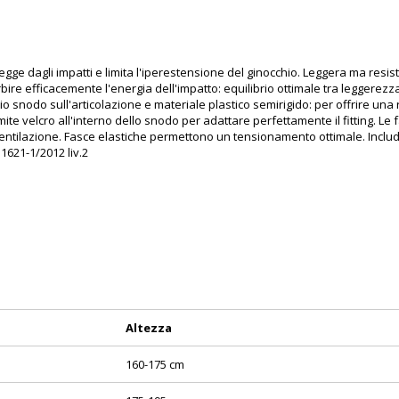
ge dagli impatti e limita l'iperestensione del ginocchio. Leggera ma resist
bire efficacemente l'energia dell'impatto: equilibrio ottimale tra leggerez
o snodo sull'articolazione e materiale plastico semirigido: per offrire una re
amite velcro all'interno dello snodo per adattare perfettamente il fitting. 
ntilazione. Fasce elastiche permettono un tensionamento ottimale. Include
621-1/2012 liv.2
Altezza
160-175 cm