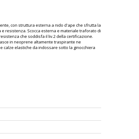
ente, con struttura esterna a nido d'ape che sfrutta la
za e resistenza. Scocca esterna e materiale traforato di
sistenza che soddisfa il liv.2 della certificazione.
Le fasce in neoprene altamente traspirante ne
 calze elastiche da indossare sotto la ginocchiera