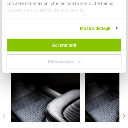
con altre informazioni che hai fornito loro o che hanno
raccolto dal tuo utilizzo dei loro servizi.
Veicoli compatibili
Mercedes V Class 2014 > cambio automatico
Mostra dettagli
Accetta tutti
POTREBBERO INTERESSARTI
Personalizza