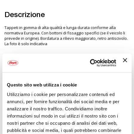
Descrizione
Tappeti in gomma di alta qualità e lunga durata conforme alla
normativa Europea. Con bottoni di fissaggio specifici (se il veicolo li
prevede in origine). Bordatura a rilievo maggiorato, retro antiscivolo.
La foto è solo indicativa
Specifiche tecniche
Maggiori
1843528
Informazioni
8000692973103
Questo sito web utilizza i cookie
No
Utilizziamo i cookie per personalizzare contenuti ed
Auto
annunci, per fornire funzionalità dei social media e per
In Gomma-Pvc specifico
analizzare il nostro traffico. Condividiamo inoltre
Nero
informazioni sul modo in cui utilizzi il nostro sito con i
2
nostri partner che si occupano di analisi dei dati web,
LAMPA
pubblicità e social media, i quali potrebbero combinarle
Gomma Nero