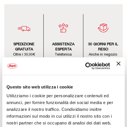
SPEDIZIONE
ASSISTENZA
30 GIORNI PER IL
GRATUITA
ESPERTA
RESO
Oltre i 39,99€
Telefonica
Anche in negozio
Questo sito web utilizza i cookie
Utilizziamo i cookie per personalizzare contenuti ed
Descrizione
annunci, per fornire funzionalità dei social media e per
analizzare il nostro traffico. Condividiamo inoltre
Fascia da sella per il montaggio delle borse laterali Givi modello
informazioni sul modo in cui utilizzi il nostro sito con i
CRM102 e CRM106. Permette il montaggio di una borsa singola
nostri partner che si occupano di analisi dei dati web,
oppure di una coppia di borse laterali. Poliestere nero grana grossa