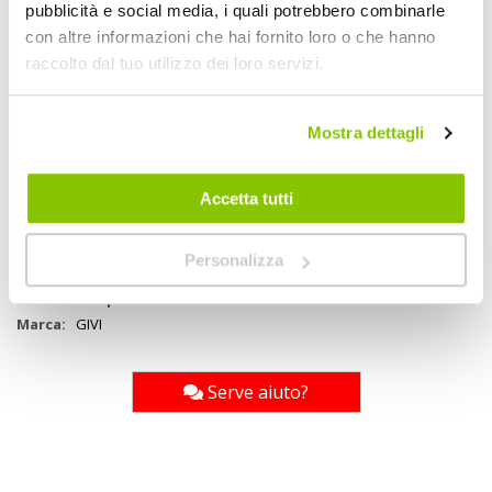
1200D W/R ad alta tenacità. PU color moro e nero. Asole per sistema
pubblicità e social media, i quali potrebbero combinarle
M.O.L.L.E. (aggancio rapido di derivazione militare). Dimensioni
con altre informazioni che hai fornito loro o che hanno
35x22cm
raccolto dal tuo utilizzo dei loro servizi.
Specifiche tecniche
Mostra dettagli
Maggiori
1774841
Informazioni
Accetta tutti
8019606257598
Moto
Kit fissaggio
Personalizza
Nero
1
GIVI
Serve aiuto?